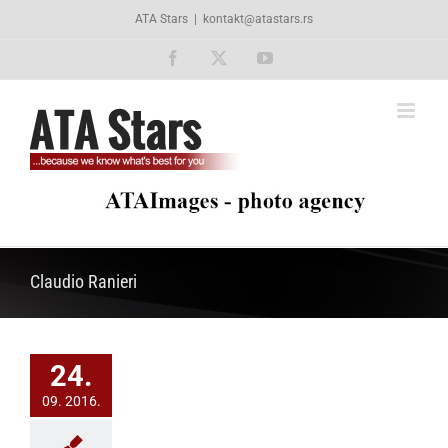
Skip
ATA Stars
|
kontakt@atastars.rs
to
content
Facebook
X
YouTube
Claudio Ranieri
24.
09. 2016.