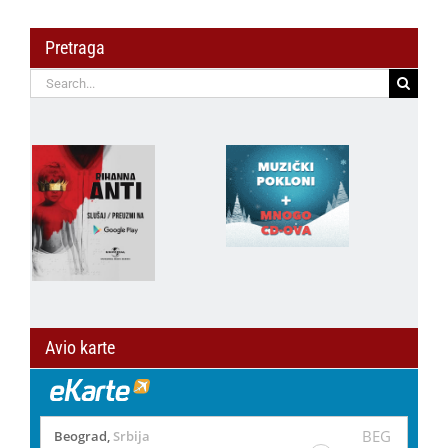
Pretraga
Search
for:
Avio karte
BEG
Beograd
,
Srbija