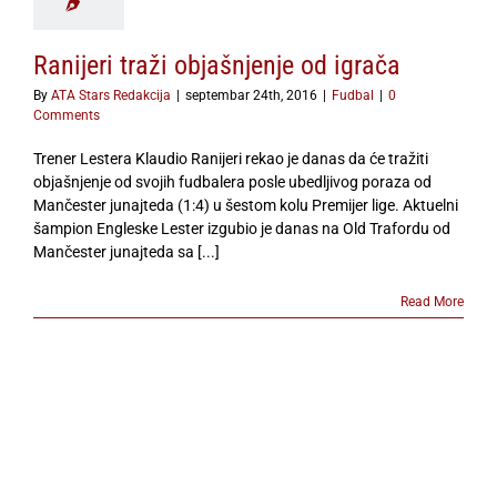
Ranijeri traži objašnjenje od igrača
By
ATA Stars Redakcija
|
septembar 24th, 2016
|
Fudbal
|
0
Comments
Trener Lestera Klaudio Ranijeri rekao je danas da će tražiti
objašnjenje od svojih fudbalera posle ubedljivog poraza od
Mančester junajteda (1:4) u šestom kolu Premijer lige. Aktuelni
šampion Engleske Lester izgubio je danas na Old Trafordu od
Mančester junajteda sa [...]
Read More