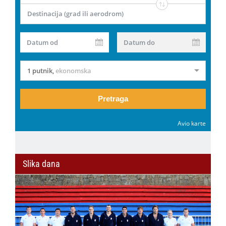
Destinacija (grad ili aerodrom)
Datum od
Datum do
1 putnik
,
ekonomska
Pretraga
Avio karte
Slika dana