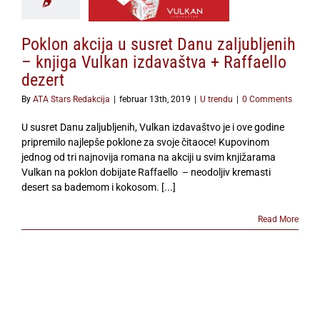
dezert
U trendu
Poklon akcija u susret Danu zaljubljenih
– knjiga Vulkan izdavaštva + Raffaello
dezert
By
ATA Stars Redakcija
|
februar 13th, 2019
|
U trendu
|
0 Comments
U susret Danu zaljubljenih, Vulkan izdavaštvo je i ove godine
pripremilo najlepše poklone za svoje čitaoce! Kupovinom
jednog od tri najnovija romana na akciji u svim knjižarama
Vulkan na poklon dobijate Raffaello – neodoljiv kremasti
desert sa bademom i kokosom. [...]
Read More