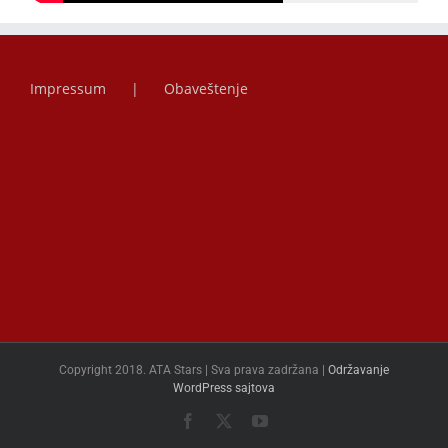
Impressum
Obaveštenje
Copyright 2018. ATA Stars | Sva prava zadržana |
Održavanje
WordPress sajtova
Facebook
X
YouTube