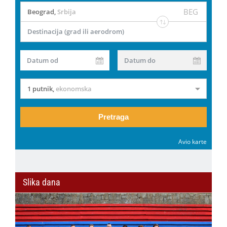
BEG
Beograd
,
Srbija
Destinacija (grad ili aerodrom)
Datum od
Datum do
1 putnik
,
ekonomska
Pretraga
Avio karte
Slika dana