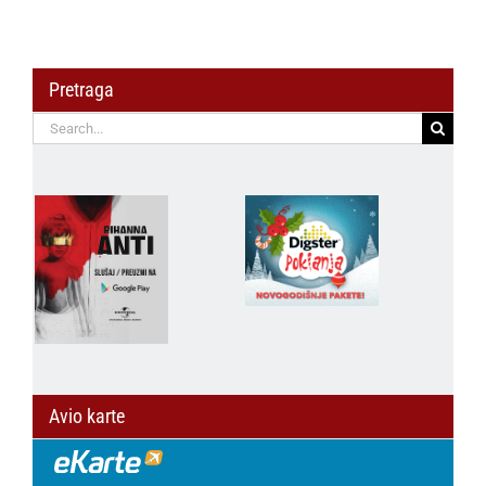
Pretraga
Search
for:
Avio karte