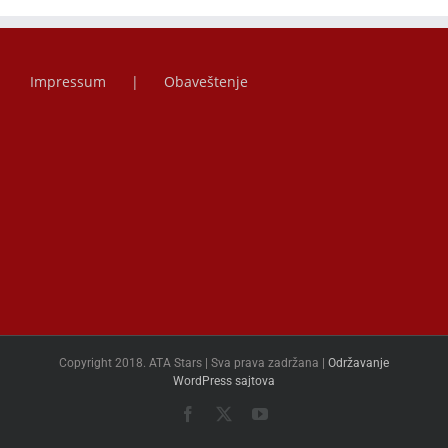
Impressum
Obaveštenje
Copyright 2018. ATA Stars | Sva prava zadržana |
Održavanje
WordPress sajtova
Facebook
X
YouTube