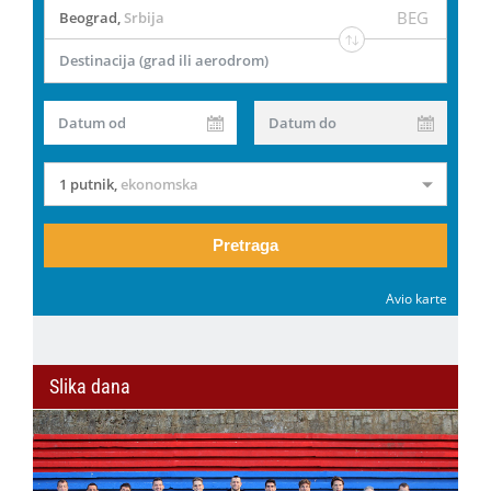
BEG
Beograd
,
Srbija
Destinacija (grad ili aerodrom)
Datum od
Datum do
1 putnik
,
ekonomska
Pretraga
Avio karte
Slika dana