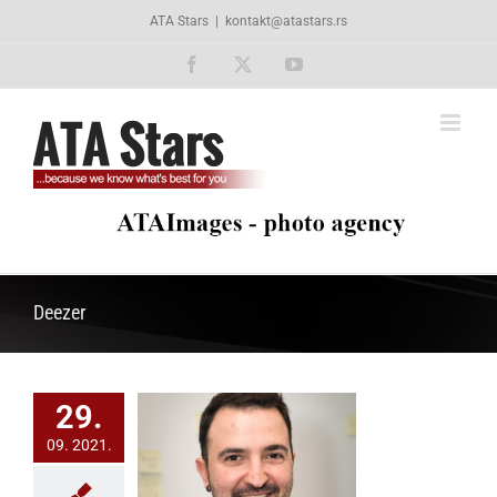
Skip
ATA Stars
|
kontakt@atastars.rs
to
content
Facebook
X
YouTube
Deezer
29.
09. 2021.
 ekspert Nikola
ovanović o
lizaciji muzike