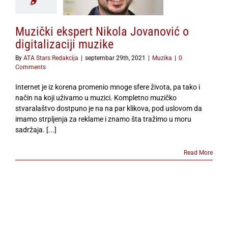
Muzika
Muzički ekspert Nikola Jovanović o
digitalizaciji muzike
By
ATA Stars Redakcija
|
septembar 29th, 2021
|
Muzika
|
0
Comments
Internet je iz korena promenio mnoge sfere života, pa tako i
način na koji uživamo u muzici. Kompletno muzičko
stvaralaštvo dostpuno je na na par klikova, pod uslovom da
imamo strpljenja za reklame i znamo šta tražimo u moru
sadržaja. [...]
Read More