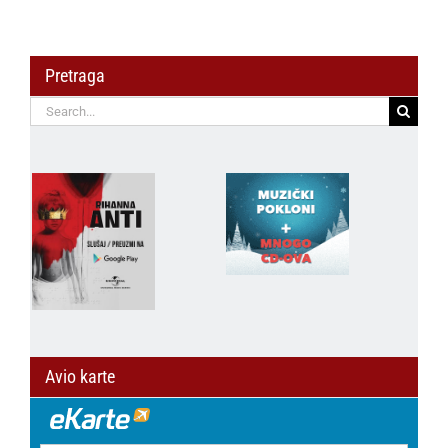
Pretraga
Search
for:
Avio karte