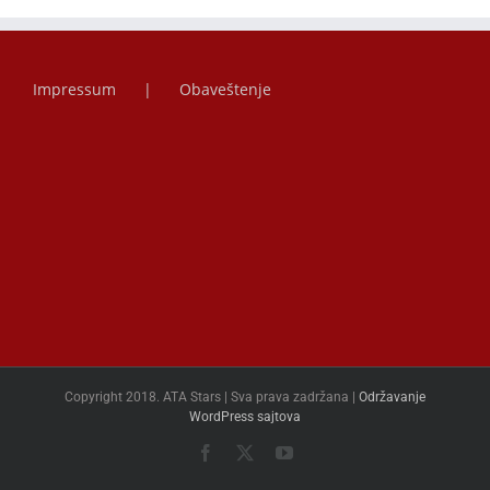
Impressum
Obaveštenje
Copyright 2018. ATA Stars | Sva prava zadržana |
Održavanje
WordPress sajtova
Facebook
X
YouTube