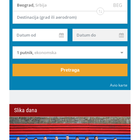
BEG
Beograd
,
Srbija
Destinacija (grad ili aerodrom)
Datum od
Datum do
1 putnik
,
ekonomska
Pretraga
Avio karte
Slika dana