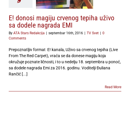
TV Svet
E! donosi magiju crvenog tepiha uživo
sa dodele nagrada EMI
By
ATA Stars Redakcija
|
septembar 16th, 2016
|
TV Svet
|
0
Comments
Prepoznatljiv format E! kanala, Uživo sa crvenog tepiha (Live
From The Red Carpet), vraća se da donese magiju koja
okružuje poznate ličnosti, i to u nedelju 18. septembra u ponoć,
sa dodele nagrada Emi za 2016. godinu. Voditelji Đuliana
Rančić [...]
Read More