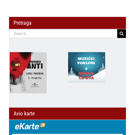
Pretraga
Search
for:
Avio karte