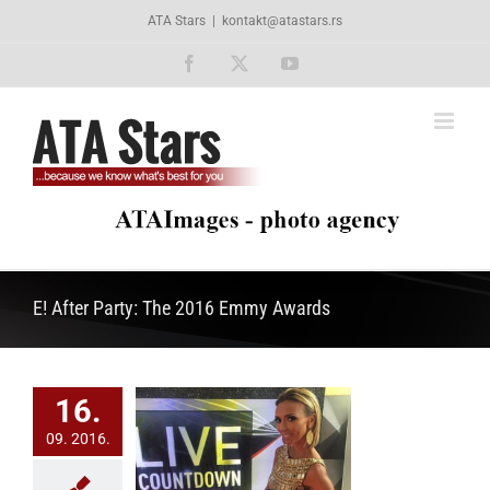
Skip
ATA Stars
|
kontakt@atastars.rs
to
content
Facebook
X
YouTube
E! After Party: The 2016 Emmy Awards
16.
09. 2016.
onosi magiju
 tepiha uživo sa
e nagrada EMI