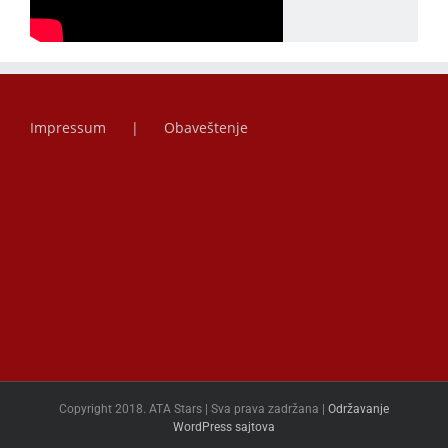
Impressum
Obaveštenje
Copyright 2018. ATA Stars | Sva prava zadržana |
Održavanje
WordPress sajtova