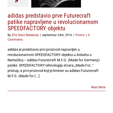
ACTORY objektu
Promo
adidas predstavio prve Futurecraft
patike napravljene u revolucionarnom
SPEEDFACTORY objektu
By
ATA Stars Redakcija
|
septembar 24th, 2016
|
Promo
|
0
Comments
adidas je predstavio prvi proizvod napravljen u
revolucionarnom SPEEDFACTORY objektu u Anbahu u
Nemačkoj – adidas Futurecraft M.F.G. (Made for Germany)
patike. SPEEDFACTORY tehnologija stvara „Made For…“
pristup, a prvi proizvod koji je kreiran su adidas Futurecraft
M.F.G. (Made for [...]
Read More