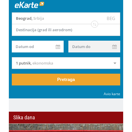
BEG
Beograd
,
Srbija
Destinacija (grad ili aerodrom)
Datum od
Datum do
1 putnik
,
ekonomska
Pretraga
Avio karte
Slika dana