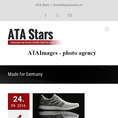
Skip
ATA Stars
|
kontakt@atastars.rs
to
content
Facebook
X
YouTube
Made for Germany
24.
predstavio prve
09. 2016.
ecraft patike
pravljene u
olucionarnom