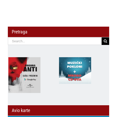
Pretraga
Search
for:
Avio karte