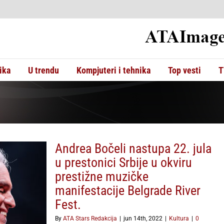
ika
U trendu
Kompjuteri i tehnika
Top vesti
T
Andrea Bočeli nastupa 22. jula
u prestonici Srbije u okviru
prestižne muzičke
manifestacije Belgrade River
Fest.
By
ATA Stars Redakcija
|
jun 14th, 2022
|
Kultura
|
0