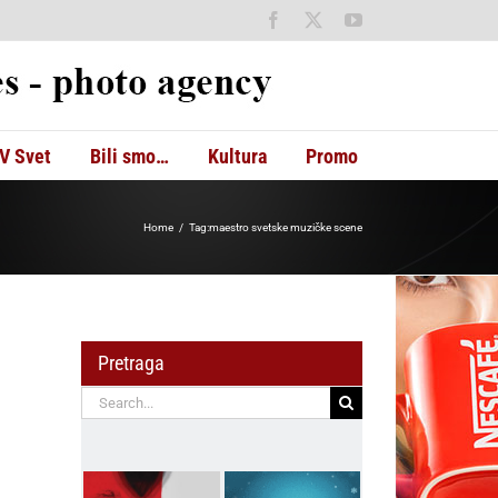
Facebook
X
YouTube
V Svet
Bili smo…
Kultura
Promo
Home
Tag:
maestro svetske muzičke scene
Pretraga
Search
for: