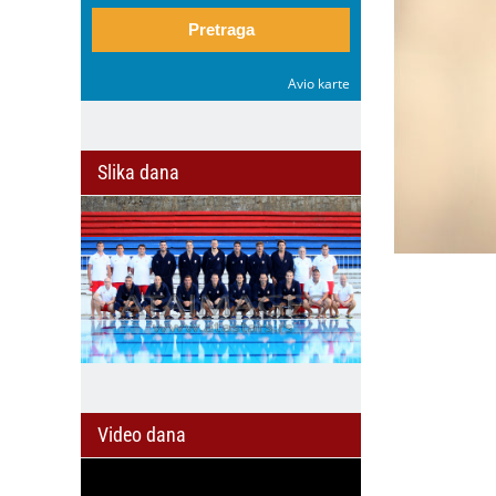
Pretraga
Avio karte
Slika dana
Video dana