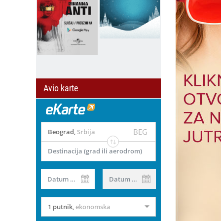
Avio karte
BEG
Beograd
,
Srbija
Destinacija (grad ili aerodrom)
Datum od
Datum do
1 putnik
,
ekonomska