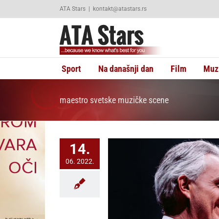
Skip
ATA Stars
|
kontakt@atastars.rs
to
content
Sport
Na današnji dan
Film
Muz
maestro svetske muzičke scene
14.
06. 2022.
 Bočeli nastupa 22. jula u
ci Srbije u okviru prestižne
anifestacije Belgrade River
Fest.