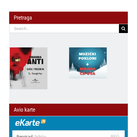
Pretraga
Search
for:
Avio karte
BEG
Beograd
,
Srbija