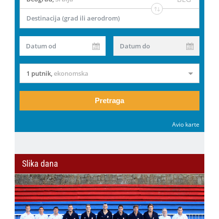
Destinacija (grad ili aerodrom)
Datum od
Datum do
1 putnik
,
ekonomska
Pretraga
Avio karte
Slika dana