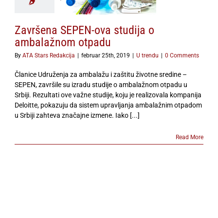
U trendu
Završena SEPEN-ova studija o
ambalažnom otpadu
By
ATA Stars Redakcija
|
februar 25th, 2019
|
U trendu
|
0 Comments
Članice Udruženja za ambalažu i zaštitu životne sredine –
SEPEN, završile su izradu studije o ambalažnom otpadu u
Srbiji. Rezultati ove važne studije, koju je realizovala kompanija
Deloitte, pokazuju da sistem upravljanja ambalažnim otpadom
u Srbiji zahteva značajne izmene. Iako [...]
Read More