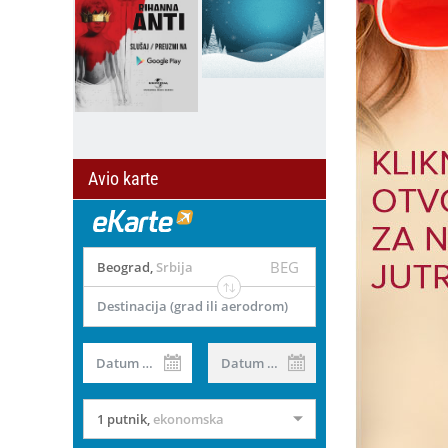
Avio karte
BEG
Beograd
,
Srbija
Destinacija (grad ili aerodrom)
Datum od
Datum do
1 putnik
,
ekonomska