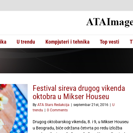
ika
U trendu
Kompjuteri i tehnika
Top vesti
T
Festival sireva drugog vikenda
oktobra u Mikser Houseu
By
ATA Stars Redakcija
|
septembar 21st, 2016
|
U
trendu
|
0 Comments
Drugog oktobarskog vikenda, 8. i 9, u Mikser Houseu
u Beogradu, biće održana četvrta po redu izložba