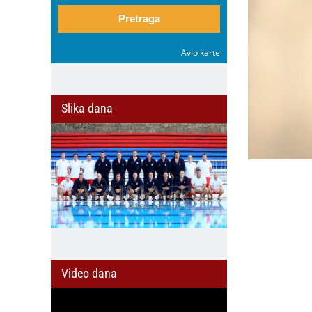
Pretraga
Avio karte
Slika dana
Video dana