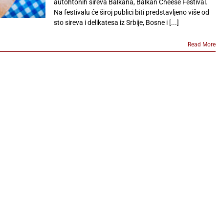
autohtonih sireva Balkana, Balkan Cheese Festival.
Na festivalu će široj publici biti predstavljeno više od
sto sireva i delikatesa iz Srbije, Bosne i [...]
Read More