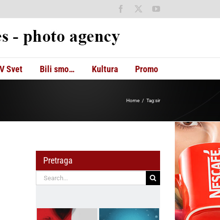
Facebook
X
YouTube
V Svet
Bili smo…
Kultura
Promo
Home
Tag:
sir
Pretraga
Search
for: