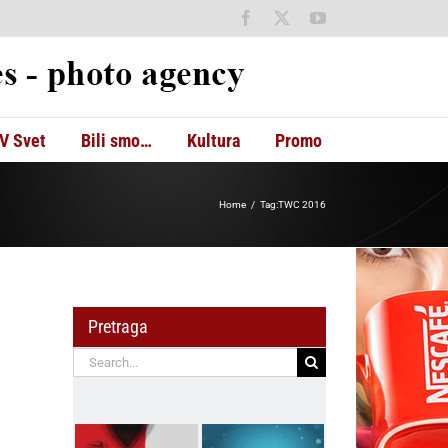
Facebook
X
YouTube
V Svet
Bili smo…
Kultura
Promo
Home
Tag:
TWC 2016
Pretraga
Search
for: