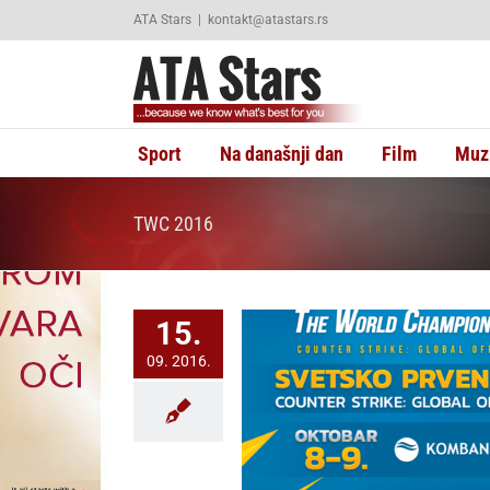
Skip
ATA Stars
|
kontakt@atastars.rs
to
content
Sport
Na današnji dan
Film
Muz
TWC 2016
15.
09. 2016.
venstvo Counter Strike:Global
ensive u Kombank Areni
Kompjuteri i tehnika