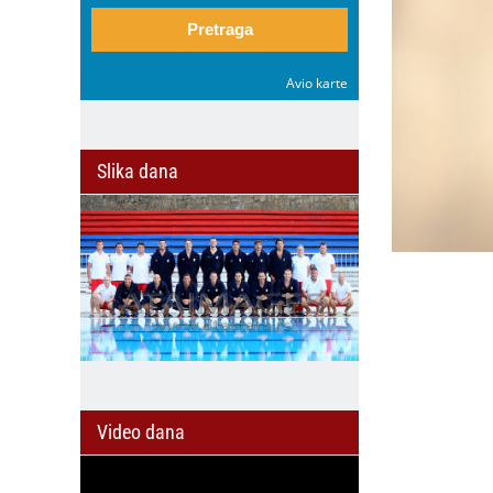
Pretraga
Avio karte
Slika dana
Video dana