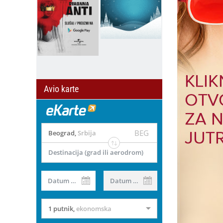
Avio karte
BEG
Beograd
,
Srbija
Destinacija (grad ili aerodrom)
Datum od
Datum do
1 putnik
,
ekonomska