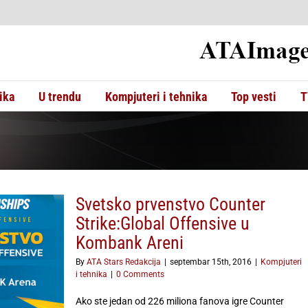
ika
U trendu
Kompjuteri i tehnika
Top vesti
T
Svetsko prvenstvo Counter
Strike:Global Offensive u
Kombank Areni
By
ATA Stars Redakcija
|
septembar 15th, 2016
|
Kompjuteri
i tehnika
|
0 Comments
Ako ste jedan od 226 miliona fanova igre Counter