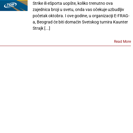
Strike ili eSporta uopšte, koliko trenutno ova
zajednica broji u svetu, onda vas očekuje uzbudljiv
početak oktobra. I ove godine, u organizaciji E-FRAG-
a, Beograd će biti domaćin Svetskog turnira Kaunter
Strajk [...]
Read More