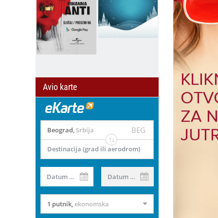
Avio karte
BEG
Beograd
,
Srbija
Destinacija (grad ili aerodrom)
Datum od
Datum do
1 putnik
,
ekonomska