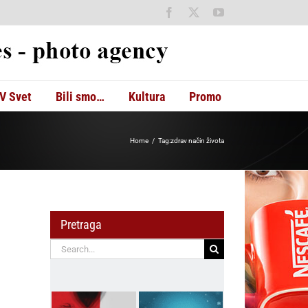
Facebook
X
YouTube
V Svet
Bili smo…
Kultura
Promo
Home
Tag:
zdrav način života
Pretraga
Search
for: