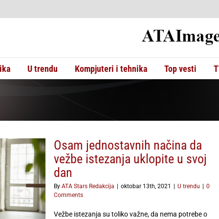
ika
U trendu
Kompjuteri i tehnika
Top vesti
T
Osam jednostavnih načina da
vežbe istezanja uklopite u svoj
dan
By
ATA Stars Redakcija
|
oktobar 13th, 2021
|
U trendu
|
0
Comments
Vežbe istezanja su toliko važne, da nema potrebe o