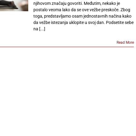
njihovom značaju govoriti. Međutim, nekako je
postalo veoma lako da se ove vežbe preskoče. Zbog
toga, predstavljamo osam jednostavnih načina kako
da vežbe istezanja uklopite u svoj dan. Podsetite sebe
na [...]
Read More