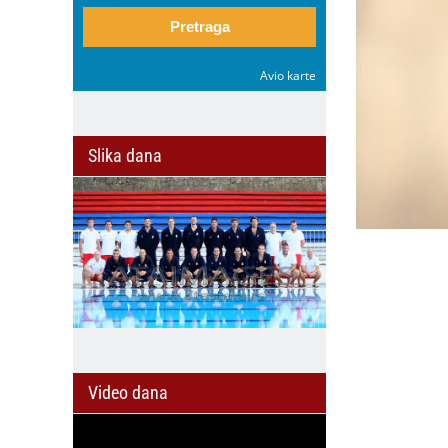
Pretraga
Avio karte
Slika dana
Video dana