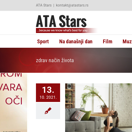
Skip
ATA Stars
|
kontakt@atastars.rs
to
content
Sport
Na današnji dan
Film
Muz
zdrav način života
13.
10. 2021.
dnostavnih načina da vežbe
zanja uklopite u svoj dan
U trendu