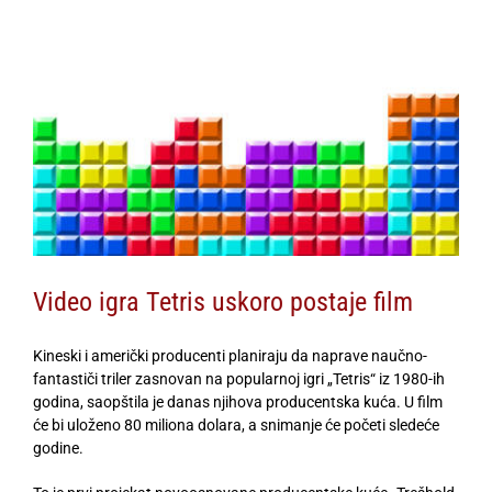
View
Larger
Image
Video igra Tetris uskoro postaje film
Kineski i američki producenti planiraju da naprave naučno-
fantastiči triler zasnovan na popularnoj igri „Tetris“ iz 1980-ih
godina, saopštila je danas njihova producentska kuća. U film
će bi uloženo 80 miliona dolara, a snimanje će početi sledeće
godine.