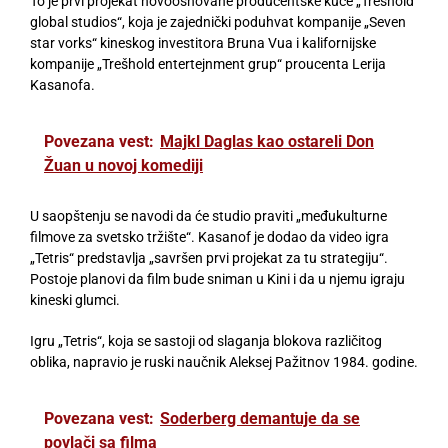
To je prvi projekat novoosnovane producentske kuće „Trešhold
global studios“, koja je zajednički poduhvat kompanije „Seven
star vorks“ kineskog investitora Bruna Vua i kalifornijske
kompanije „Trešhold entertejnment grup“ proucenta Lerija
Kasanofa.
Povezana vest:
Majkl Daglas kao ostareli Don
Žuan u novoj komediji
U saopštenju se navodi da će studio praviti „međukulturne
filmove za svetsko tržište“. Kasanof je dodao da video igra
„Tetris“ predstavlja „savršen prvi projekat za tu strategiju“.
Postoje planovi da film bude sniman u Kini i da u njemu igraju
kineski glumci.
Igru „Tetris“, koja se sastoji od slaganja blokova različitog
oblika, napravio je ruski naučnik Aleksej Pažitnov 1984. godine.
Povezana vest:
Soderberg demantuje da se
povlači sa filma