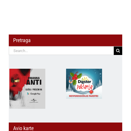
već prvog vikenda
Pretraga
Search
for:
Avio karte