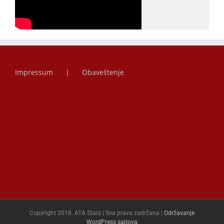
Impressum
Obaveštenje
Copyright 2018. ATA Stars | Sva prava zadržana |
Održavanje
WordPress sajtova