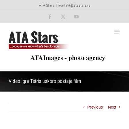
Skip
ATA Stars
|
kontakt@atastars.rs
to
content
Facebook
X
YouTube
Video igra Tetris uskoro postaje film
Previous
Next