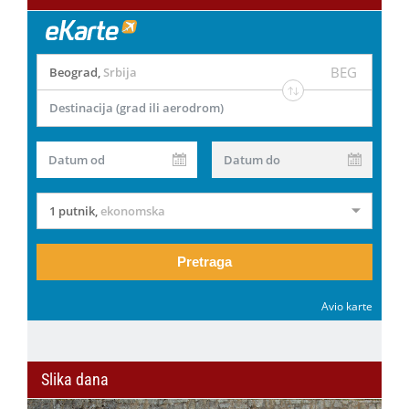
BEG
Beograd
,
Srbija
Destinacija (grad ili aerodrom)
Datum od
Datum do
1 putnik
,
ekonomska
Pretraga
Avio karte
Slika dana