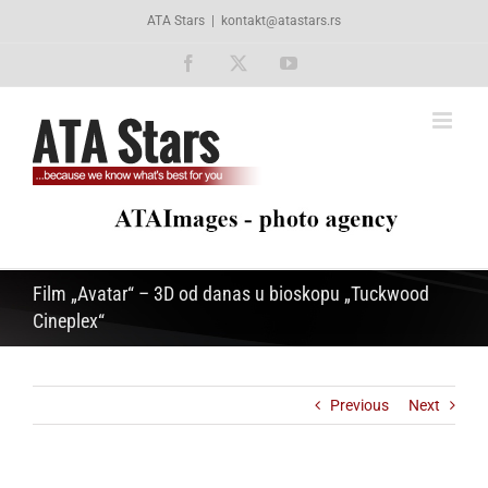
Skip
ATA Stars
|
kontakt@atastars.rs
to
content
Facebook
X
YouTube
Film „Avatar“ – 3D od danas u bioskopu „Tuckwood
Cineplex“
Previous
Next