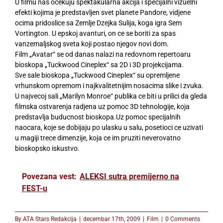
U filmu nas ocekuju spektakularna akcija i specijalni vizuelni
efekti kojima je predstavljen svet planete Pandore, vidjene
ocima pridoslice sa Zemlje Dzejka Sulija, koga igra Sem
Vortington. U epskoj avanturi, on ce se boriti za spas
vanzemaljskog sveta koji postao njegov novi dom.
Film „Avatar“ se od danas nalazi na redovnom repertoaru
bioskopa „Tuckwood Cineplex“ sa 2D i 3D projekcijama.
Sve sale bioskopa „Tuckwood Cineplex“ su opremljene
vrhunskom opremom i najkvalitetnijim nosacima slike i zvuka.
U najvecoj sali „Marilyn Monroe“ publika ce biti u prilici da gleda
filmska ostvarenja radjena uz pomoc 3D tehnologije, koja
predstavlja buducnost bioskopa.Uz pomoc specijalnih
naocara, koje se dobijaju po ulasku u salu, posetioci ce uzivati
u magiji trece dimenzije, koja ce im pruziti neverovatno
bioskopsko iskustvo.
Povezana vest:
ALEKSI sutra premijerno na
FEST-u
By
ATA Stars Redakcija
|
decembar 17th, 2009
|
Film
|
0 Comments