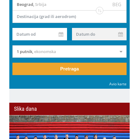
BEG
Beograd
,
Srbija
Destinacija (grad ili aerodrom)
Datum od
Datum do
1 putnik
,
ekonomska
Pretraga
Avio karte
Slika dana