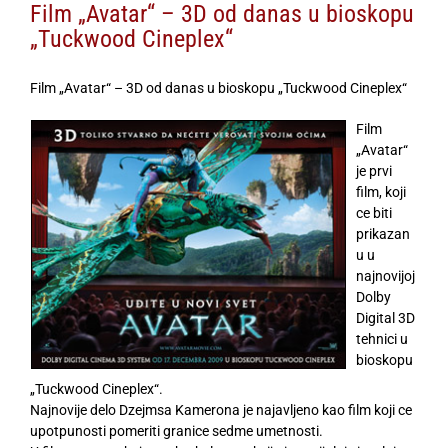
Film „Avatar“ – 3D od danas u bioskopu
„Tuckwood Cineplex“
Film „Avatar“ – 3D od danas u bioskopu „Tuckwood Cineplex“
Film
„Avatar“
je prvi
film, koji
ce biti
prikazan
u u
najnovijoj
Dolby
Digital 3D
tehnici u
bioskopu
„Tuckwood Cineplex“.
Najnovije delo Dzejmsa Kamerona je najavljeno kao film koji ce
upotpunosti pomeriti granice sedme umetnosti.