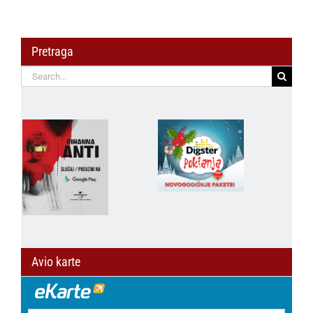
Pretraga
Search
for:
Avio karte