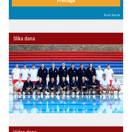
Pretraga
Avio karte
Slika dana