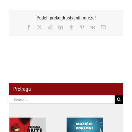
Podeli preko društvenih mreža!
Facebook
X
Reddit
LinkedIn
Tumblr
Pinterest
Vk
Email
Pretraga
Search
for: