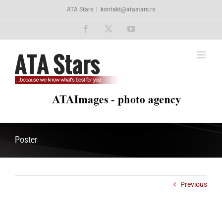
Skip
ATA Stars
|
kontakt@atastars.rs
to
content
Facebook
X
YouTube
Poster
Previous