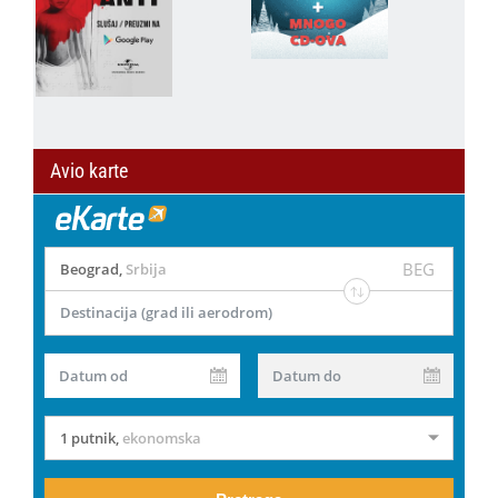
Avio karte
BEG
Beograd
,
Srbija
Destinacija (grad ili aerodrom)
Datum od
Datum do
1 putnik
,
ekonomska