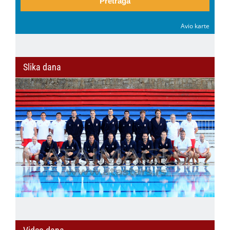
Pretraga
Avio karte
Slika dana