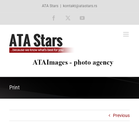
Skip
ATA Stars
|
kontakt@atastars.rs
to
content
Facebook
X
YouTube
Print
Previous