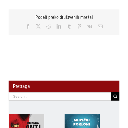
Podeli preko društvenih mreža!
Facebook
X
Reddit
LinkedIn
Tumblr
Pinterest
Vk
Email
Pretraga
Search
for: