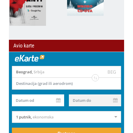
Avio karte
BEG
Beograd
,
Srbija
Destinacija (grad ili aerodrom)
Datum od
Datum do
1 putnik
,
ekonomska