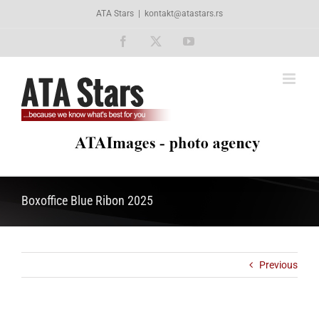
Skip
ATA Stars
|
kontakt@atastars.rs
to
content
Facebook
X
YouTube
Boxoffice Blue Ribon 2025
Previous