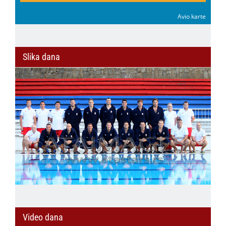
Avio karte
Slika dana
Video dana