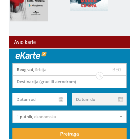
Avio karte
BEG
Beograd
,
Srbija
Destinacija (grad ili aerodrom)
Datum od
Datum do
1 putnik
,
ekonomska
Pretraga