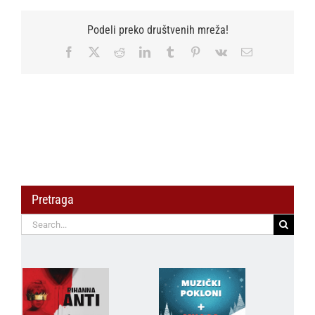
2025
Podeli preko društvenih mreža!
Facebook
X
Reddit
LinkedIn
Tumblr
Pinterest
Vk
Email
Pretraga
Search
for: