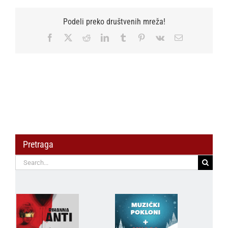
Podeli preko društvenih mreža!
Facebook
X
Reddit
LinkedIn
Tumblr
Pinterest
Vk
Email
Pretraga
Search
for: