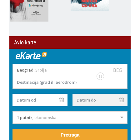
Avio karte
BEG
Beograd
,
Srbija
Destinacija (grad ili aerodrom)
Datum od
Datum do
1 putnik
,
ekonomska
Pretraga