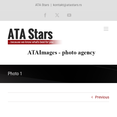
Skip
ATA Stars
|
kontakt@atastars.rs
to
content
Facebook
X
YouTube
Photo 1
Previous