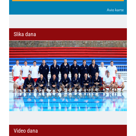
Avio karte
Slika dana
Video dana