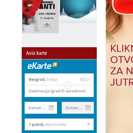
Avio karte
BEG
Beograd
,
Srbija
Destinacija (grad ili aerodrom)
il
Datum od
Datum do
1 putnik
,
ekonomska