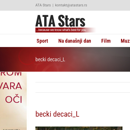
Skip
ATA Stars
|
kontakt@atastars.rs
to
content
Sport
Na današnji dan
Film
Muz
becki decaci_L
becki decaci_L