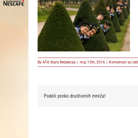
By
ATA Stars Redakcija
|
maj 15th, 2016
|
Komentari su iskl
Podeli preko društvenih mreža!