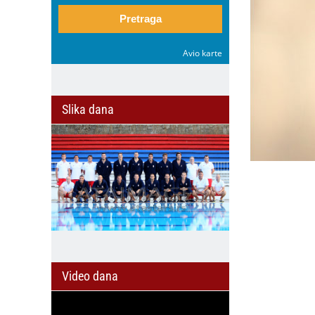
Pretraga
Avio karte
Slika dana
Video dana