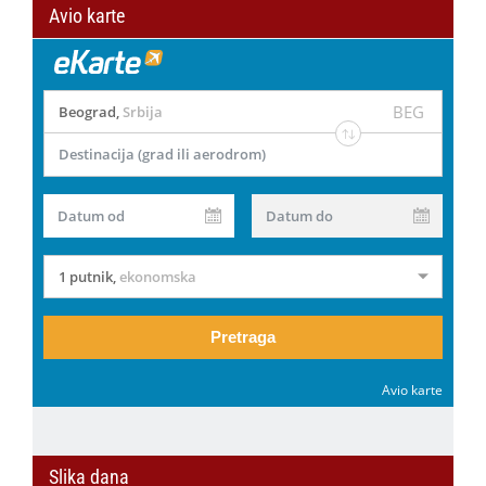
Avio karte
BEG
Beograd
,
Srbija
Destinacija (grad ili aerodrom)
Datum od
Datum do
1 putnik
,
ekonomska
Pretraga
Avio karte
Slika dana