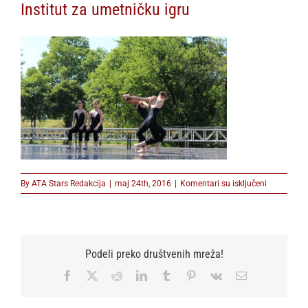
Institut za umetničku igru
na
By
ATA Stars Redakcija
|
maj 24th, 2016
|
Komentari su isključeni
Institut
za
umetničku
igru
Podeli preko društvenih mreža!
Facebook
X
Reddit
LinkedIn
Tumblr
Pinterest
Vk
Email