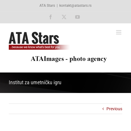
Skip
ATA Stars
|
kontakt@atastars.rs
to
content
Facebook
X
YouTube
Institut za umetničku igru
Previous