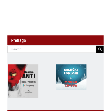
Pretraga
Search
for: