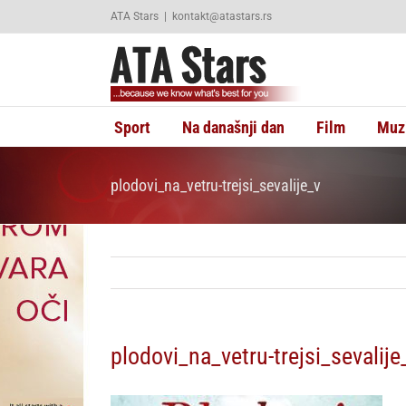
Skip
ATA Stars
|
kontakt@atastars.rs
to
content
Sport
Na današnji dan
Film
Muz
plodovi_na_vetru-trejsi_sevalije_v
plodovi_na_vetru-trejsi_sevalije