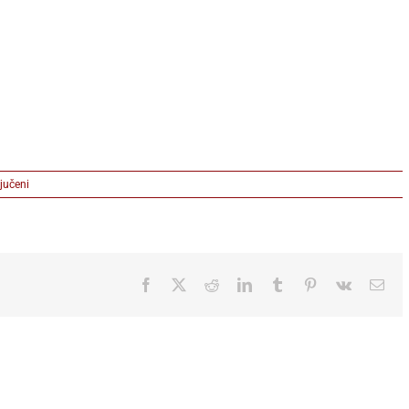
na
jučeni
plodovi_na_vetru-
trejsi_sevalije_v
Facebook
X
Reddit
LinkedIn
Tumblr
Pinterest
Vk
Ema