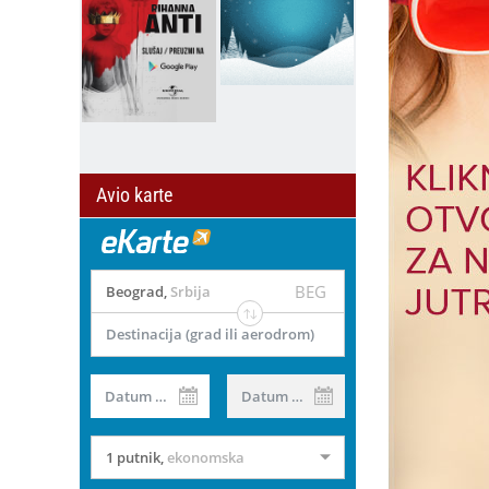
Avio karte
BEG
Beograd
,
Srbija
Destinacija (grad ili aerodrom)
il
Datum od
Datum do
1 putnik
,
ekonomska