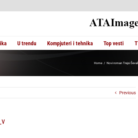
ika
U trendu
Kompjuteri i tehnika
Top vesti
T
Home
Novi roman Trejsi Ševali
Previous
_v