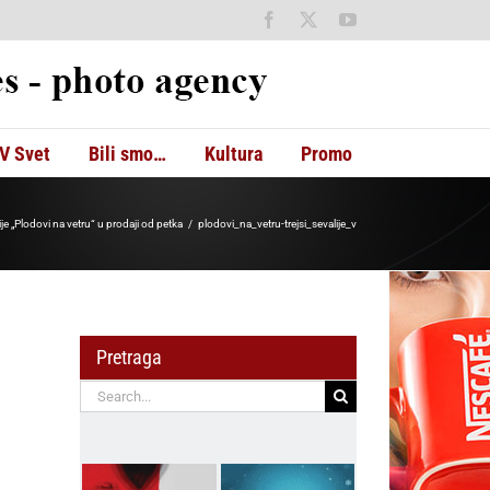
Facebook
X
YouTube
V Svet
Bili smo…
Kultura
Promo
je „Plodovi na vetru“ u prodaji od petka
plodovi_na_vetru-trejsi_sevalije_v
Pretraga
Search
for: