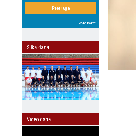
Pretraga
Avio karte
Slika dana
Video dana