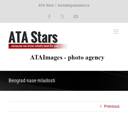
Skip
ATA Stars
|
kontakt@atastars.rs
to
content
Facebook
X
YouTube
Beograd nase mladosti
Previous