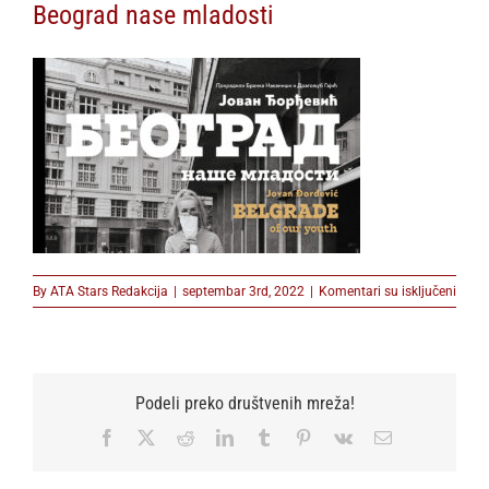
Beograd nase mladosti
na
By
ATA Stars Redakcija
|
septembar 3rd, 2022
|
Komentari su isključeni
Beog
nase
mlado
Podeli preko društvenih mreža!
Facebook
X
Reddit
LinkedIn
Tumblr
Pinterest
Vk
Email