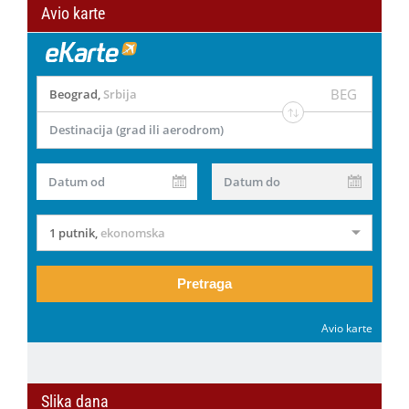
Avio karte
BEG
Beograd
,
Srbija
Destinacija (grad ili aerodrom)
Datum od
Datum do
1 putnik
,
ekonomska
Pretraga
Avio karte
Slika dana