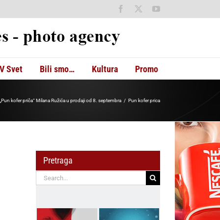
Facebook
X
YouTube
V Svet
Bili smo…
Kultura
Promo
„Pun kofer priča“ Milana Ružića u prodaji od 8. septembra
Pun kofer prica
Pretraga
Search
for: