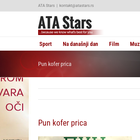
Skip
ATA Stars
|
kontakt@atastars.rs
to
content
Sport
Na današnji dan
Film
Muz
Pun kofer prica
Pun kofer prica