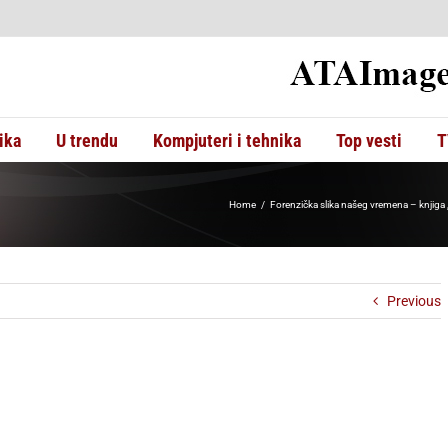
ika
U trendu
Kompjuteri i tehnika
Top vesti
T
Home
Forenzička slika našeg vremena – knjiga 
Previous