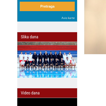
Pretraga
Avio karte
Slika dana
Video dana