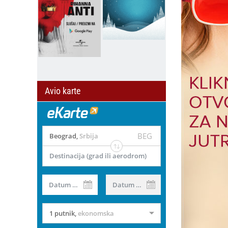
Avio karte
BEG
Beograd
,
Srbija
Destinacija (grad ili aerodrom)
il
Datum od
Datum do
1 putnik
,
ekonomska