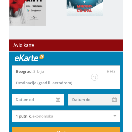
Avio karte
BEG
Beograd
,
Srbija
Destinacija (grad ili aerodrom)
Datum od
Datum do
1 putnik
,
ekonomska