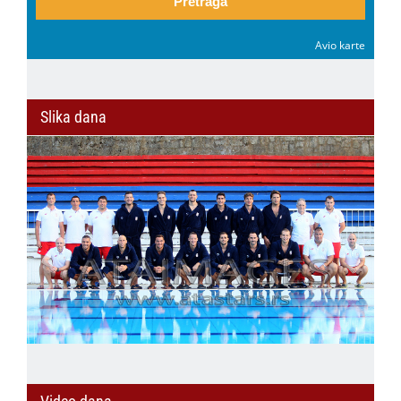
Pretraga
Avio karte
Slika dana