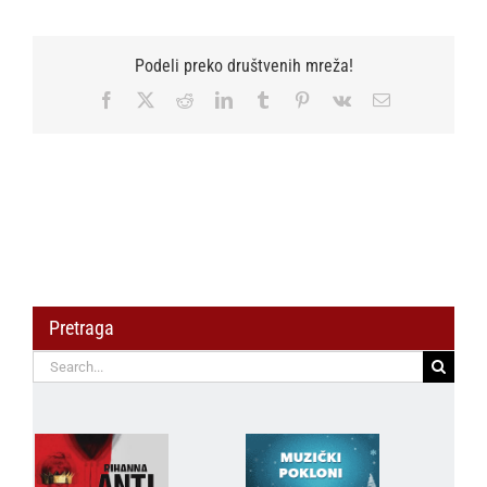
Podeli preko društvenih mreža!
Facebook
X
Reddit
LinkedIn
Tumblr
Pinterest
Vk
Email
Pretraga
Search
for: