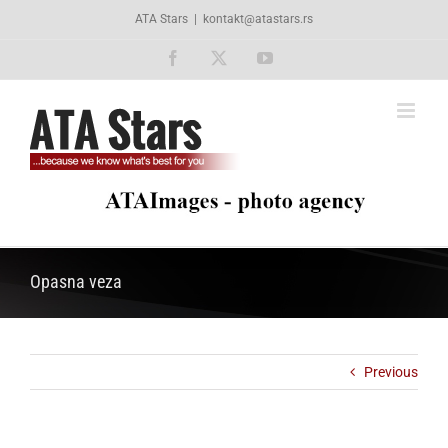
Skip
ATA Stars
|
kontakt@atastars.rs
to
content
Facebook
X
YouTube
Opasna veza
Previous