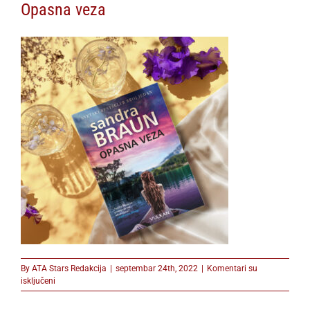
Opasna veza
By
ATA Stars Redakcija
|
septembar 24th, 2022
|
Komentari su
na
isključeni
Opasna
veza