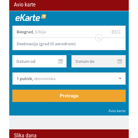
Avio karte
BEG
Beograd
,
Srbija
Destinacija (grad ili aerodrom)
Datum od
Datum do
1 putnik
,
ekonomska
Pretraga
Avio karte
Slika dana