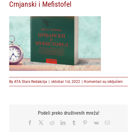
Crnjanski i Mefistofel
na
By
ATA Stars Redakcija
|
oktobar 1st, 2022
|
Komentari su isključeni
Crnjansk
i
Mefistofe
Podeli preko društvenih mreža!
Facebook
X
Reddit
LinkedIn
Tumblr
Pinterest
Vk
Email