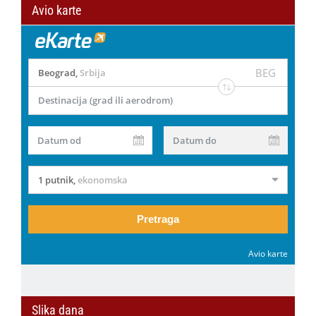
Avio karte
BEG
Beograd
,
Srbija
Destinacija (grad ili aerodrom)
Datum od
Datum do
1 putnik
,
ekonomska
Pretraga
Avio karte
Slika dana