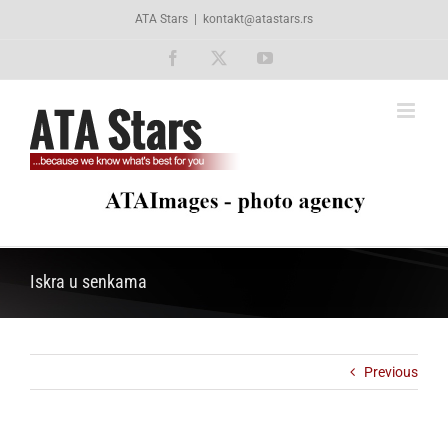
Skip
ATA Stars
|
kontakt@atastars.rs
to
content
Facebook
X
YouTube
Iskra u senkama
Previous