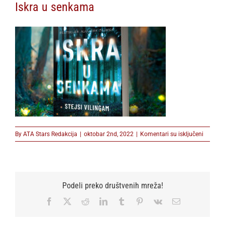
Iskra u senkama
na
By
ATA Stars Redakcija
|
oktobar 2nd, 2022
|
Komentari su isključeni
Iskra
u
senkam
Podeli preko društvenih mreža!
Facebook
X
Reddit
LinkedIn
Tumblr
Pinterest
Vk
Email