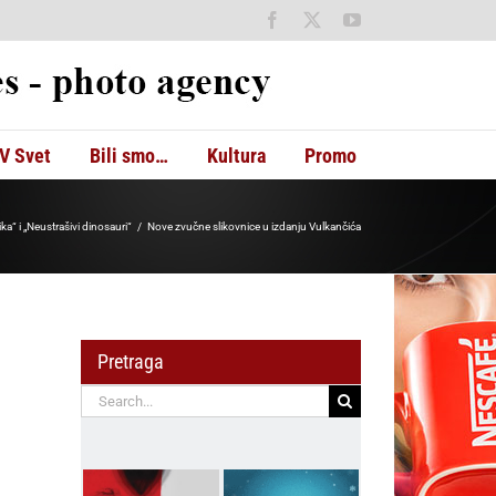
Facebook
X
YouTube
V Svet
Bili smo…
Kultura
Promo
a“ i „Neustrašivi dinosauri“
Nove zvučne slikovnice u izdanju Vulkančića
Pretraga
Search
for: