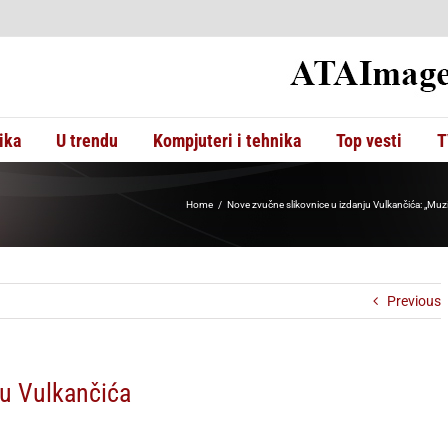
ika
U trendu
Kompjuteri i tehnika
Top vesti
T
Home
Nove zvučne slikovnice u izdanju Vulkančića: „Muzik
Previous
ju Vulkančića