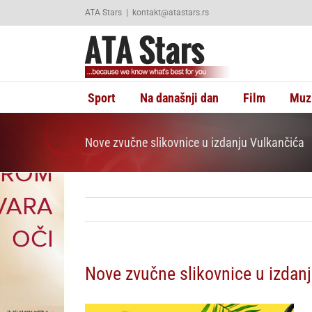
Skip
ATA Stars
|
kontakt@atastars.rs
to
content
Sport
Na današnji dan
Film
Muz
Nove zvučne slikovnice u izdanju Vulkančića
Nove zvučne slikovnice u izdan