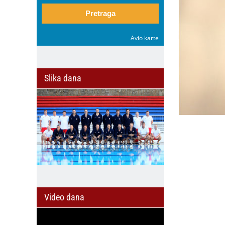
Pretraga
Avio karte
Slika dana
Video dana