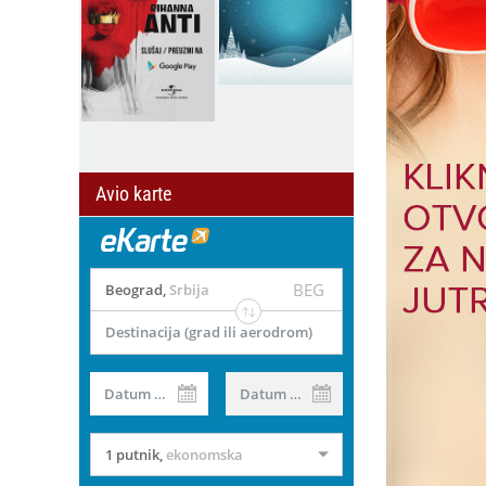
Avio karte
BEG
Beograd
,
Srbija
Destinacija (grad ili aerodrom)
il
Datum od
Datum do
1 putnik
,
ekonomska