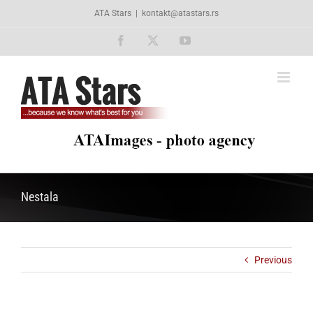
Skip
ATA Stars
|
kontakt@atastars.rs
to
content
Facebook
X
YouTube
Nestala
Previous