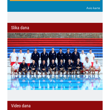
Avio karte
Slika dana
Video dana