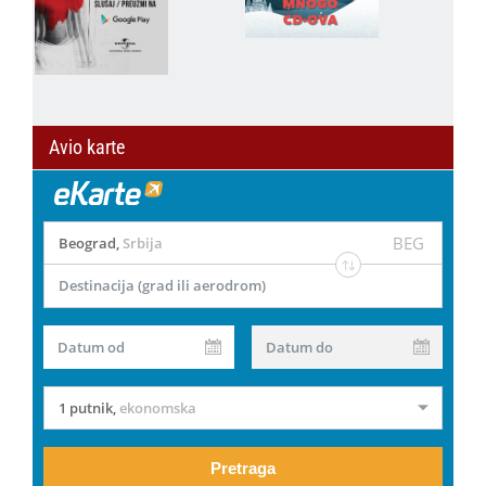
Avio karte
BEG
Beograd
,
Srbija
Destinacija (grad ili aerodrom)
Datum od
Datum do
1 putnik
,
ekonomska
Pretraga