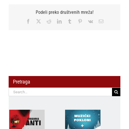
Podeli preko društvenih mreža!
Facebook
X
Reddit
LinkedIn
Tumblr
Pinterest
Vk
Email
Pretraga
Search
for: