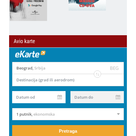
Avio karte
BEG
Beograd
,
Srbija
Destinacija (grad ili aerodrom)
Datum od
Datum do
1 putnik
,
ekonomska
Pretraga