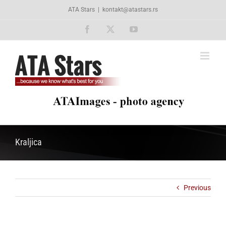
Skip
ATA Stars
|
kontakt@atastars.rs
to
content
Facebook
X
YouTube
Kraljica
Previous