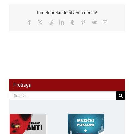
Podeli preko društvenih mreža!
Facebook
X
Reddit
LinkedIn
Tumblr
Pinterest
Vk
Email
Pretraga
Search
for: