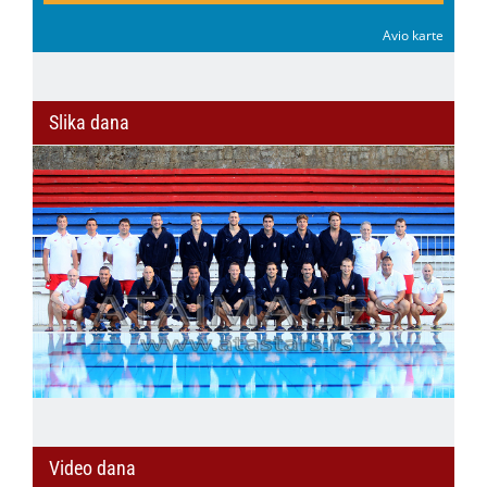
Avio karte
Slika dana
Video dana