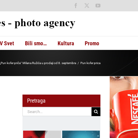
Facebook
X
YouTube
V Svet
Bili smo…
Kultura
Promo
„Pun kofer priča“ Milana Ružića u prodaji od 8. septembra
Pun kofer prica
Pretraga
Search
for: