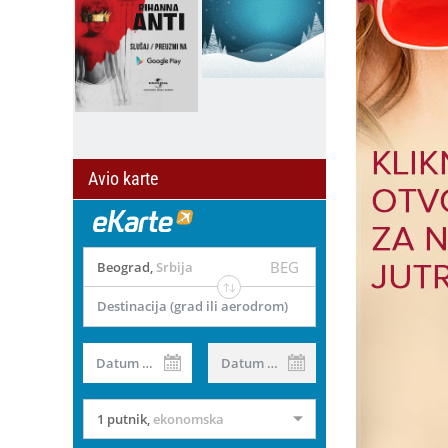
Avio karte
BEG
Beograd
,
Srbija
Destinacija (grad ili aerodrom)
il
Datum od
Datum do
1 putnik
,
ekonomska