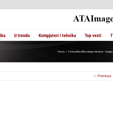
ika
U trendu
Kompjuteri i tehnika
Top vesti
T
Home
Forenzička slika našeg vremena – knjiga 
Previous