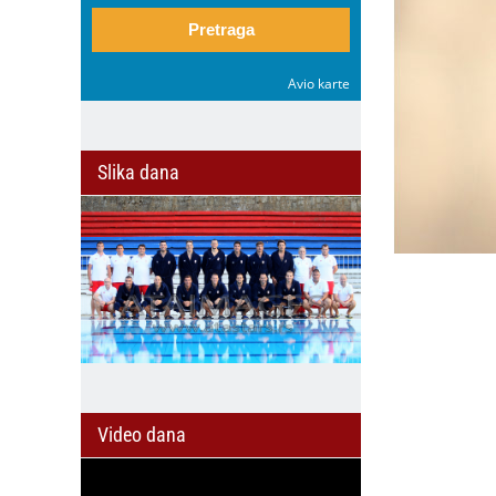
Pretraga
Avio karte
Slika dana
Video dana