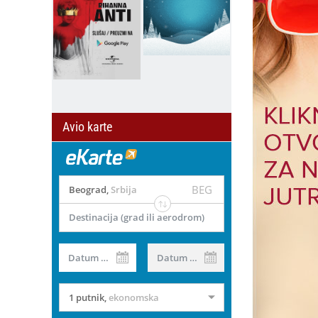
Avio karte
BEG
Beograd
,
Srbija
Destinacija (grad ili aerodrom)
Datum od
Datum do
1 putnik
,
ekonomska
il