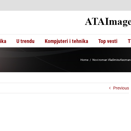
ika
U trendu
Kompjuteri i tehnika
Top vesti
T
Home
Novi roman Vladimira Kecmanov
Previous