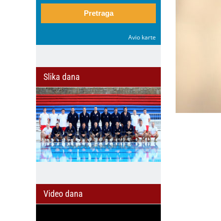
Pretraga
Avio karte
Slika dana
Video dana