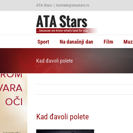
Skip
ATA Stars
|
kontakt@atastars.rs
to
content
Sport
Na današnji dan
Film
Muz
Kad đavoli polete
Kad đavoli polete