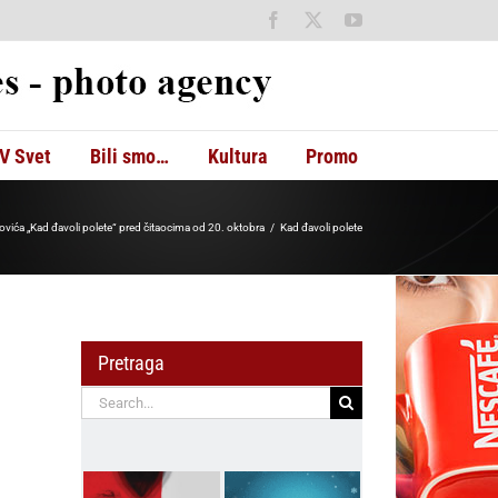
Facebook
X
YouTube
V Svet
Bili smo…
Kultura
Promo
ića „Kad đavoli polete“ pred čitaocima od 20. oktobra
Kad đavoli polete
Pretraga
Search
for: