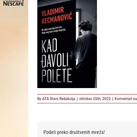
By
ATA Stars Redakcija
|
oktobar 20th, 2022
|
Komentari su 
Podeli preko društvenih mreža!