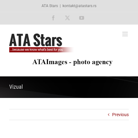
Skip
ATA Stars
|
kontakt@atastars.rs
to
content
Facebook
X
YouTube
Vizual
Previous