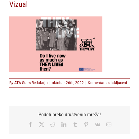
Vizual
na
By
ATA Stars Redakcija
|
oktobar 26th, 2022
|
Komentari su isključeni
Vizual
Podeli preko društvenih mreža!
Facebook
X
Reddit
LinkedIn
Tumblr
Pinterest
Vk
Email