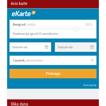
Avio karte
BEG
Beograd
,
Srbija
Destinacija (grad ili aerodrom)
Datum od
Datum do
1 putnik
,
ekonomska
Pretraga
Avio karte
Slika dana