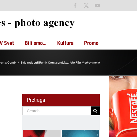
Facebook
X
YouTube
V Svet
Bili smo…
Kultura
Promo
a Remix Comix
Strip rezidenti Remix Comix projekta, foto Filip Markovinović
Pretraga
Search
for: