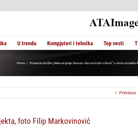
ika
U trendu
Kompjuteri i tehnika
Top vesti
T
Home
Otvaranje izložbe „Neka se igraju deca po ulici sa tvojim očima!” u okviru projekt
Previous
ekta, foto Filip Markovinović