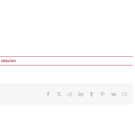
na
isključeni
Strip
rezidenti
Remix
Comix
projekta,
foto
Facebook
X
Reddit
LinkedIn
Tumblr
Pinterest
Vk
Ema
Filip
Markovinović