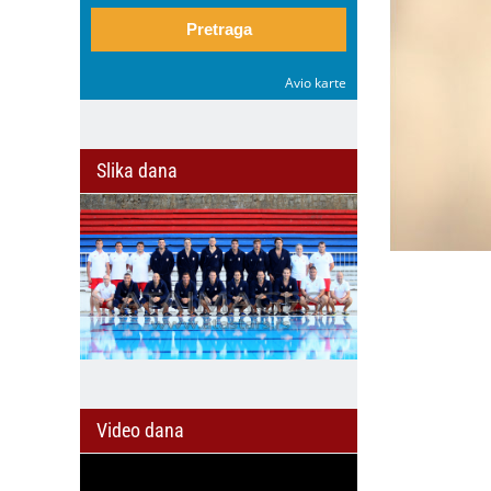
Pretraga
Avio karte
Slika dana
Video dana