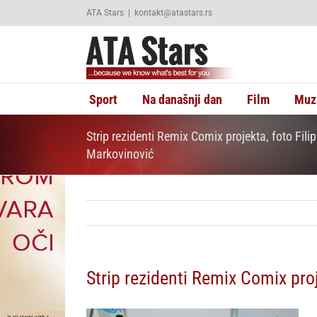
Skip
ATA Stars
|
kontakt@atastars.rs
to
content
Sport
Na današnji dan
Film
Muz
Strip rezidenti Remix Comix projekta, foto Filip
Markovinović
Strip rezidenti Remix Comix proj