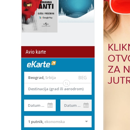
Avio karte
BEG
Beograd
,
Srbija
Destinacija (grad ili aerodrom)
il
Datum od
Datum do
1 putnik
,
ekonomska