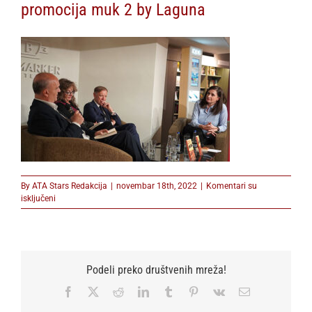
promocija muk 2 by Laguna
By
ATA Stars Redakcija
|
novembar 18th, 2022
|
Komentari su
na
isključeni
promocija
muk
2
by
Laguna
Podeli preko društvenih mreža!
Facebook
X
Reddit
LinkedIn
Tumblr
Pinterest
Vk
Email