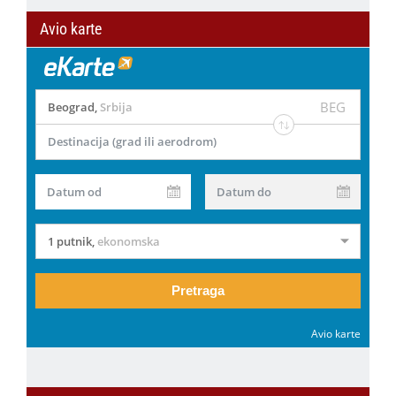
Avio karte
BEG
Beograd
,
Srbija
Destinacija (grad ili aerodrom)
Datum od
Datum do
1 putnik
,
ekonomska
Pretraga
Avio karte