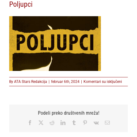
Poljupci
na
By
ATA Stars Redakcija
|
februar 6th, 2024
|
Komentari su isključeni
Poljupci
Podeli preko društvenih mreža!
Facebook
X
Reddit
LinkedIn
Tumblr
Pinterest
Vk
Email