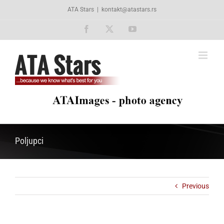
Skip
ATA Stars
|
kontakt@atastars.rs
to
content
Facebook
X
YouTube
Poljupci
Previous