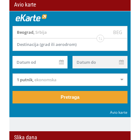
Avio karte
BEG
Beograd
,
Srbija
Destinacija (grad ili aerodrom)
Datum od
Datum do
1 putnik
,
ekonomska
Pretraga
Avio karte
Slika dana