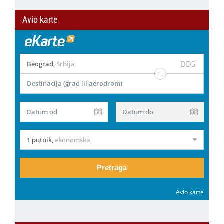
Avio karte
BEG
Beograd
,
Srbija
Destinacija (grad ili aerodrom)
Datum od
Datum do
1 putnik
,
ekonomska
Pretraga
Avio karte