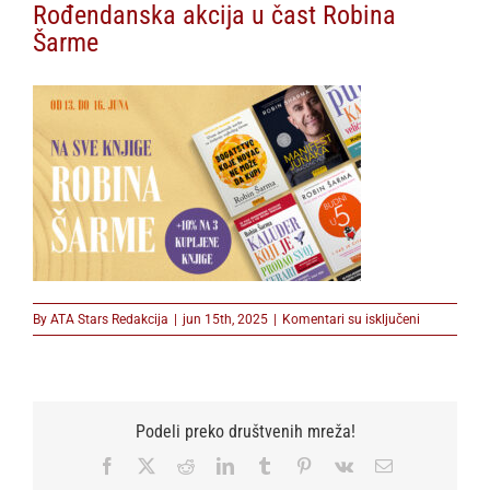
Rođendanska akcija u čast Robina
Šarme
na
By
ATA Stars Redakcija
|
jun 15th, 2025
|
Komentari su isključeni
Rođendans
akcija
u
čast
Robina
Podeli preko društvenih mreža!
Šarme
Facebook
X
Reddit
LinkedIn
Tumblr
Pinterest
Vk
Email