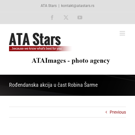
Skip
ATA Stars
|
kontakt@atastars.rs
to
content
Facebook
X
YouTube
Rođendanska akcija u čast Robina Šarme
Previous