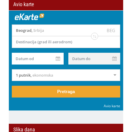
Avio karte
BEG
Beograd
,
Srbija
Destinacija (grad ili aerodrom)
Datum od
Datum do
1 putnik
,
ekonomska
Pretraga
Avio karte
Slika dana