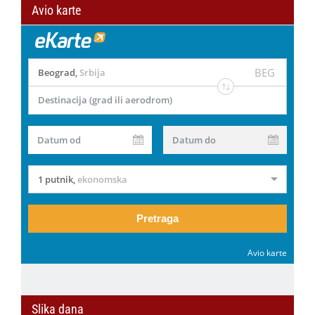
Avio karte
BEG
Beograd
,
Srbija
Destinacija (grad ili aerodrom)
Datum od
Datum do
1 putnik
,
ekonomska
Pretraga
Avio karte
Slika dana