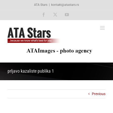
Skip
ATA Stars
|
kontakt@atastars.rs
to
content
Facebook
X
YouTube
prljavo kazaliste publika 1
Previous