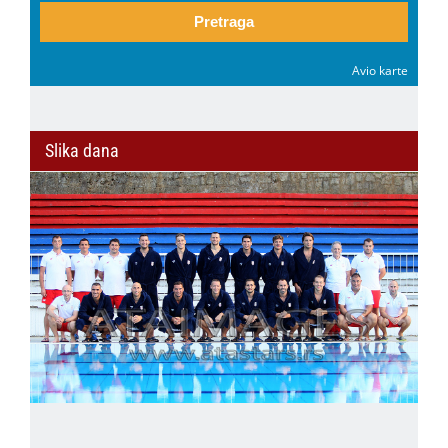
Pretraga
Avio karte
Slika dana