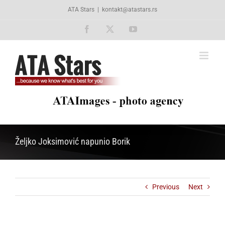
Skip
ATA Stars
|
kontakt@atastars.rs
to
content
Facebook
X
YouTube
Željko Joksimović napunio Borik
Previous
Next