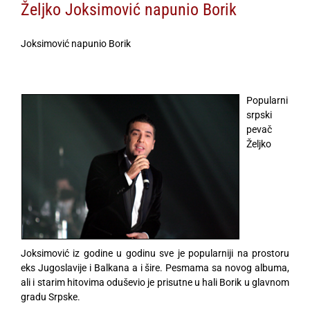
Željko Joksimović napunio Borik
Joksimović napunio Borik
Popularni
srpski
pevač
Željko
Joksimović iz godine u godinu sve je popularniji na prostoru
eks Jugoslavije i Balkana a i šire. Pesmama sa novog albuma,
ali i starim hitovima oduševio je prisutne u hali Borik u glavnom
gradu Srpske.