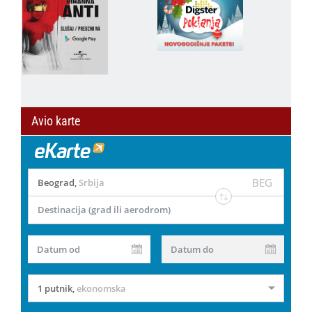
Avio karte
BEG
Beograd
,
Srbija
Destinacija (grad ili aerodrom)
Datum od
Datum do
1 putnik
,
ekonomska