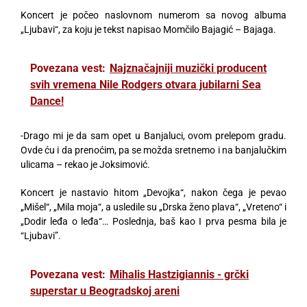
Koncert je počeo naslovnom numerom sa novog albuma
„Ljubavi“, za koju je tekst napisao Momčilo Bajagić – Bajaga.
Povezana vest:
Najznačajniji muzički producent
svih vremena Nile Rodgers otvara jubilarni Sea
Dance!
-Drago mi je da sam opet u Banjaluci, ovom prelepom gradu.
Ovde ću i da prenoćim, pa se možda sretnemo i na banjalučkim
ulicama – rekao je Joksimović.
Koncert je nastavio hitom „Devojka“, nakon čega je pevao
„Mišel“, „Mila moja“, a usledile su „Drska ženo plava“, „Vreteno“ i
„Dodir leđa o leđa“… Poslednja, baš kao I prva pesma bila je
“Ljubavi”.
Povezana vest:
Mihalis Hastzigiannis - grčki
superstar u Beogradskoj areni