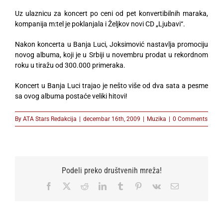
Uz ulaznicu za koncert po ceni od pet konvertibilnih maraka,
kompanija m:tel je poklanjala i Željkov novi CD „Ljubavi“.
Nakon koncerta u Banja Luci, Joksimović nastavlja promociju
novog albuma, koji je u Srbiji u novembru prodat u rekordnom
roku u tiražu od 300.000 primeraka.
Koncert u Banja Luci trajao je nešto više od dva sata a pesme
sa ovog albuma postaće veliki hitovi!
By
ATA Stars Redakcija
|
decembar 16th, 2009
|
Muzika
|
0 Comments
Podeli preko društvenih mreža!
Facebook
X
Reddit
LinkedIn
Tumblr
Pinterest
Vk
Email