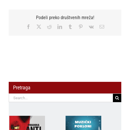
Podeli preko društvenih mreža!
Facebook
X
Reddit
LinkedIn
Tumblr
Pinterest
Vk
Email
Pretraga
Search
for: