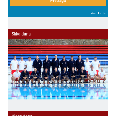
Pretraga
Avio karte
Slika dana