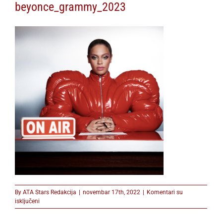
beyonce_grammy_2023
By
ATA Stars Redakcija
|
novembar 17th, 2022
|
Komentari su
na
isključeni
beyonce_grammy_2023