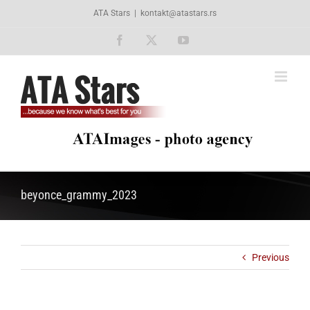
Skip
ATA Stars
|
kontakt@atastars.rs
to
content
Facebook
X
YouTube
beyonce_grammy_2023
Previous