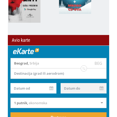
Avio karte
BEG
Beograd
,
Srbija
Destinacija (grad ili aerodrom)
Datum od
Datum do
1 putnik
,
ekonomska