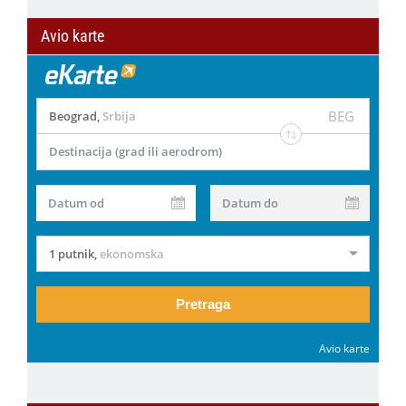
Avio karte
BEG
Beograd
,
Srbija
Destinacija (grad ili aerodrom)
Datum od
Datum do
1 putnik
,
ekonomska
Pretraga
Avio karte