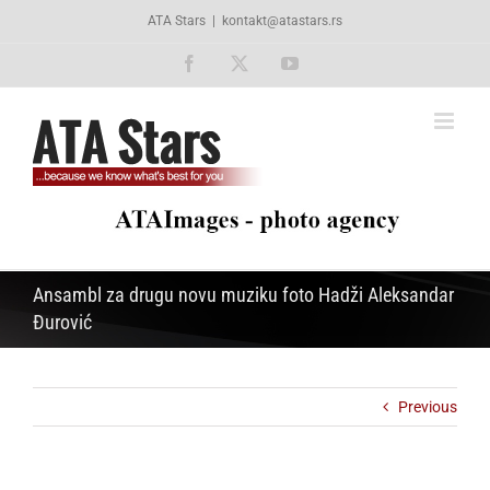
Skip
ATA Stars
|
kontakt@atastars.rs
to
content
Facebook
X
YouTube
Ansambl za drugu novu muziku foto Hadži Aleksandar
Đurović
Previous