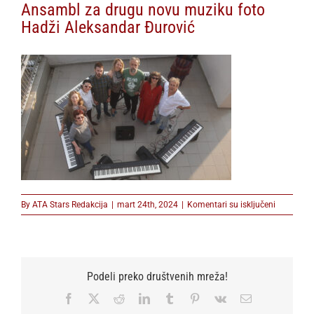
Ansambl za drugu novu muziku foto
Hadži Aleksandar Đurović
na
By
ATA Stars Redakcija
|
mart 24th, 2024
|
Komentari su isključeni
Ansambl
za
drugu
novu
muziku
Podeli preko društvenih mreža!
foto
Hadži
Facebook
X
Reddit
LinkedIn
Tumblr
Pinterest
Vk
Email
Aleksanda