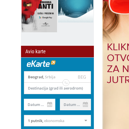
Avio karte
BEG
Beograd
,
Srbija
Destinacija (grad ili aerodrom)
il
Datum od
Datum do
1 putnik
,
ekonomska