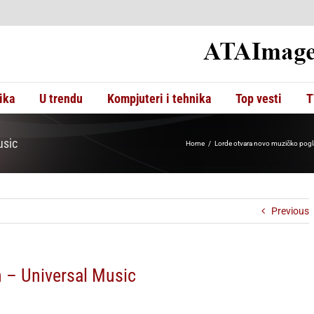
ika
U trendu
Kompjuteri i tehnika
Top vesti
T
usic
Home
Lorde otvara novo muzičko pogla
Previous
n – Universal Music