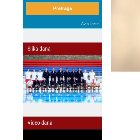
Pretraga
Avio karte
Slika dana
Video dana