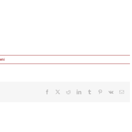
na
eni
Alt
Press
Credit
–
Thistle
Brown
Facebook
X
Reddit
LinkedIn
Tumblr
Pinterest
Vk
Ema
–
Universal
Music