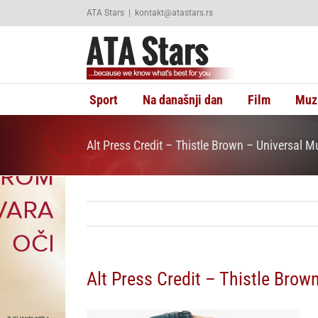
Skip
ATA Stars
|
kontakt@atastars.rs
to
content
Sport
Na današnji dan
Film
Muz
Alt Press Credit – Thistle Brown – Universal M
Alt Press Credit – Thistle Brow