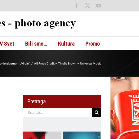
Facebook
X
YouTube
V Svet
Bili smo…
Kultura
Promo
vlje albumom „Virgin“
Alt Press Credit – Thistle Brown – Universal Music
Pretraga
Search
for: