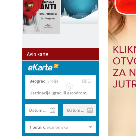
Avio karte
BEG
Beograd
,
Srbija
Destinacija (grad ili aerodrom)
Datum od
Datum do
1 putnik
,
ekonomska
il