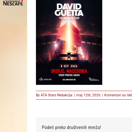
By
ATA Stars Redakcija
|
maj 12th, 2026
|
Komentari su iskl
Podeli preko društvenih mreža!