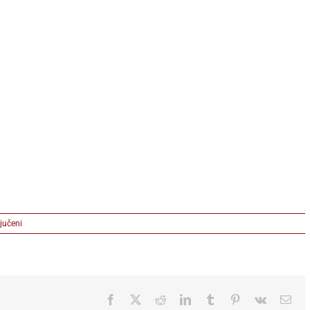
na
jučeni
David_Guetta_2026_Artwork_1_AI
Facebook
X
Reddit
LinkedIn
Tumblr
Pinterest
Vk
Ema