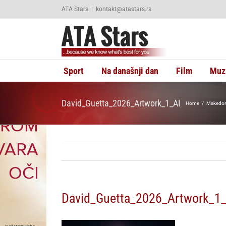
Skip
ATA Stars
|
kontakt@atastars.rs
to
content
Sport
Na današnji dan
Film
Muz
David_Guetta_2026_Artwork_1_AI
Home
Makedoni
David_Guetta_2026_Artwork_1_