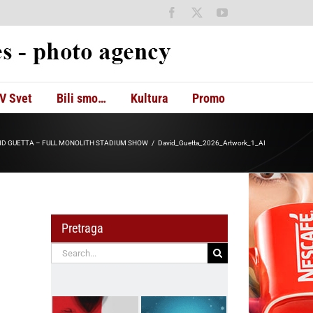
Facebook
X
YouTube
V Svet
Bili smo…
Kultura
Promo
ice: DAVID GUETTA – FULL MONOLITH STADIUM SHOW
David_Guetta_2026_Artwork_1_AI
Pretraga
Search
for: