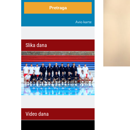
Pretraga
Avio karte
Slika dana
Video dana