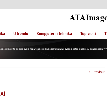
ika
U trendu
Kompjuteri i tehnika
Top vesti
T
ja će slaviti 35 godina svoje nezavisnosti uz najspektakularniji evropski stadionski šou današnj
Previous
AI