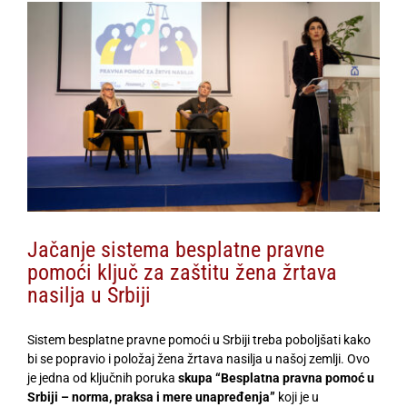
View
Larger
Image
Jačanje sistema besplatne pravne
pomoći ključ za zaštitu žena žrtava
nasilja u Srbiji
Sistem besplatne pravne pomoći u Srbiji treba poboljšati kako
bi se popravio i položaj žena žrtava nasilja u našoj zemlji. Ovo
je jedna od ključnih poruka
skupa “Besplatna pravna pomoć u
Srbiji – norma, praksa i mere unapređenja”
koji je u