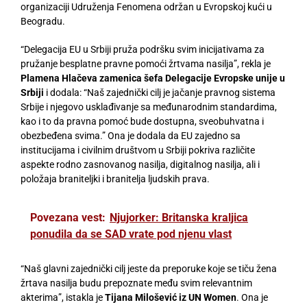
organizaciji Udruženja Fenomena održan u Evropskoj kući u
Beogradu.
“Delegacija EU u Srbiji pruža podršku svim inicijativama za
pružanje besplatne pravne pomoći žrtvama nasilja”, rekla je
Plamena Hlačeva zamenica šefa Delegacije Evropske unije u
Srbiji
i dodala: “Naš zajednički cilj je jačanje pravnog sistema
Srbije i njegovo usklađivanje sa međunarodnim standardima,
kao i to da pravna pomoć bude dostupna, sveobuhvatna i
obezbeđena svima.” Ona je dodala da EU zajedno sa
institucijama i civilnim društvom u Srbiji pokriva različite
aspekte rodno zasnovanog nasilja, digitalnog nasilja, ali i
položaja braniteljki i branitelja ljudskih prava.
Povezana vest:
Njujorker: Britanska kraljica
ponudila da se SAD vrate pod njenu vlast
“Naš glavni zajednički cilj jeste da preporuke koje se tiču žena
žrtava nasilja budu prepoznate među svim relevantnim
akterima”, istakla je
Tijana Milošević iz UN Women
. Ona je