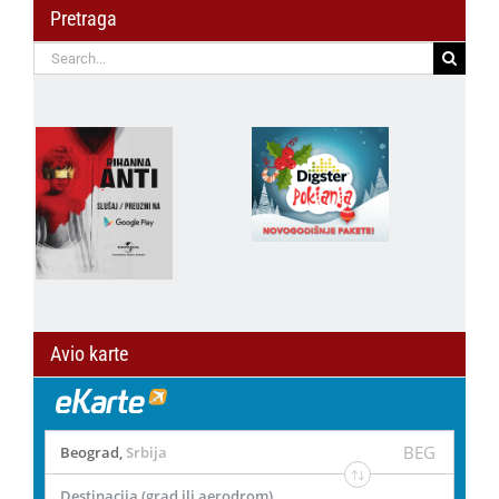
Pretraga
Search
for:
Avio karte
BEG
Beograd
,
Srbija
Destinacija (grad ili aerodrom)