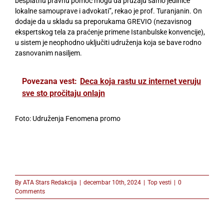
besplatnu pravnu pomoć mogu da pružaju samo jedinice
lokalne samouprave i advokati”, rekao je prof. Turanjanin. On
dodaje da u skladu sa preporukama GREVIO (nezavisnog
ekspertskog tela za praćenje primene Istanbulske konvencije),
u sistem je neophodno uključiti udruženja koja se bave rodno
zasnovanim nasiljem.
Povezana vest:
Deca koja rastu uz internet veruju
sve sto pročitaju onlajn
Foto: Udruženja Fenomena promo
By
ATA Stars Redakcija
|
decembar 10th, 2024
|
Top vesti
|
0
Comments