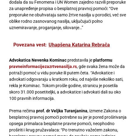
dodala da su Fenomena i UN Women zajedno razvili preporuke
za unapređenje propisa o besplatnoj pravnoj pomoći: “Ove
preporuke ne obuhvataju samo žrtve nasilja u porodici, već sve
oblike rodno zasnovanog nasilja, uključujući polno
uznemiravanje, proganjanje, silovanje…”
Povezana vest:
Uhapšena Katarina Rebrača
Advokatica Nevenka Kominac
predstavila je
platformu
pravneinformacijezazrtvenasilja.rs
, gde svaka žena može da
potraži pomoć u vidu poruke ili putem četa. “Advokatice i
advokati odgovaraju u kratkom roku, od najviše nekoliko sati,
rekla je Kominac. Tokom prošle godine, stranicu je posetila
skoro 31.000 posetiteljki, a advokatice i advokati dali su oko
100 pravnih informacija.
Prema rečima
prof. dr Veljka Turanjanina
, izmene Zakona o
besplatnoj pravnoj pomoći potrebne su jer je pored proširivanja
opsega primalaca besplatne pravne pomoći, neophodno
proširiti i krug pružavalaca: “Po trenutno važećem zakonu,