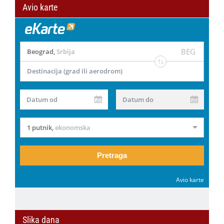
Avio karte
BEG
Beograd
,
Srbija
Destinacija (grad ili aerodrom)
Datum od
Datum do
1 putnik
,
ekonomska
Pretraga
Avio karte
Slika dana