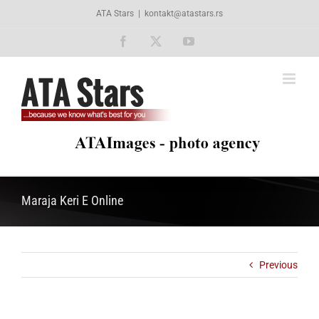
Skip
ATA Stars
|
kontakt@atastars.rs
to
content
Facebook
X
YouTube
Maraja Keri E Online
Previous