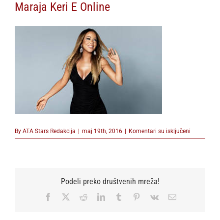
Maraja Keri E Online
na
By
ATA Stars Redakcija
|
maj 19th, 2016
|
Komentari su isključeni
Maraja
Keri
E
Online
Podeli preko društvenih mreža!
Facebook
X
Reddit
LinkedIn
Tumblr
Pinterest
Vk
Email