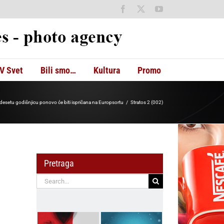
Facebook
X
YouTube
V Svet
Bili smo…
Kultura
Promo
u desetu godišnjicu ponovo će biti ispričana na Europsortu
Stratos 2 (002)
Pretraga
Search
for: