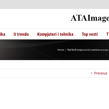
ika
U trendu
Kompjuteri i tehnika
Top vesti
T
Home
Red Bull misija na ivici svemira na svoj
Previous