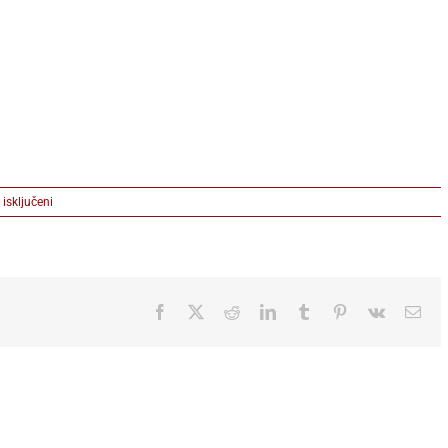
na
isključeni
Stratos
2
(002)
Facebook
X
Reddit
LinkedIn
Tumblr
Pinterest
Vk
Ema