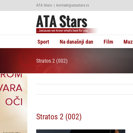
Skip
ATA Stars
|
kontakt@atastars.rs
to
content
Sport
Na današnji dan
Film
Muz
Stratos 2 (002)
Stratos 2 (002)