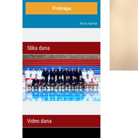
Pretraga
Avio karte
Slika dana
Video dana