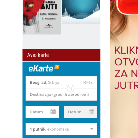
Avio karte
BEG
Beograd
,
Srbija
Destinacija (grad ili aerodrom)
il
Datum od
Datum do
1 putnik
,
ekonomska