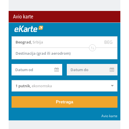
Avio karte
BEG
Beograd
,
Srbija
Destinacija (grad ili aerodrom)
Datum od
Datum do
1 putnik
,
ekonomska
Pretraga
Avio karte