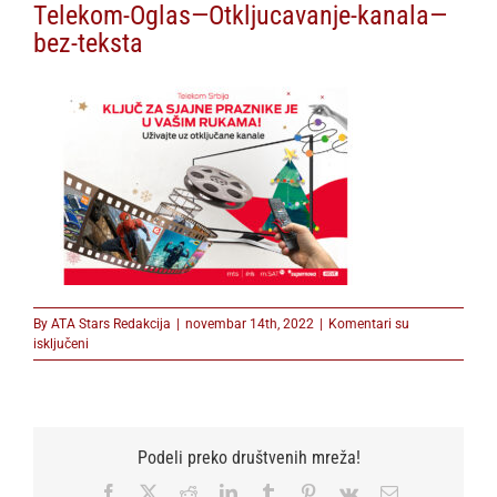
Telekom-Oglas—Otkljucavanje-kanala—
bez-teksta
By
ATA Stars Redakcija
|
novembar 14th, 2022
|
Komentari su
na
isključeni
Telekom-
Oglas
—
Otkljucavanje-
kanala
Podeli preko društvenih mreža!
—
bez-
Facebook
X
Reddit
LinkedIn
Tumblr
Pinterest
Vk
Email