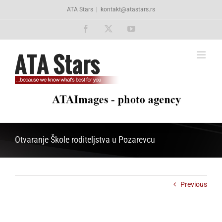
Skip
ATA Stars
|
kontakt@atastars.rs
to
content
Facebook
X
YouTube
Otvaranje Škole roditeljstva u Pozarevcu
Previous