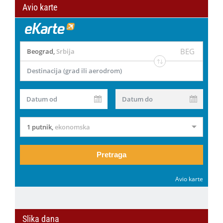
Avio karte
BEG
Beograd
,
Srbija
Destinacija (grad ili aerodrom)
Datum od
Datum do
1 putnik
,
ekonomska
Pretraga
Avio karte
Slika dana