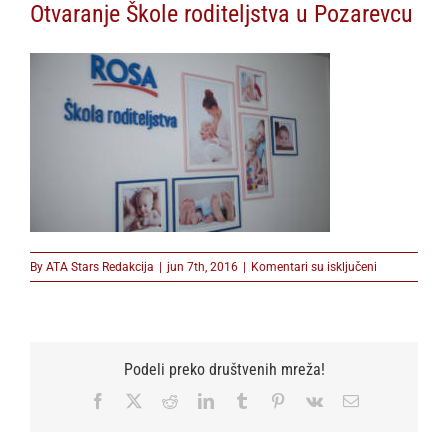
Otvaranje Škole roditeljstva u Pozarevcu
na
By
ATA Stars Redakcija
|
jun 7th, 2016
|
Komentari su isključeni
Otvaranje
Škole
roditeljstva
u
Pozarevcu
Podeli preko društvenih mreža!
Facebook
X
Reddit
LinkedIn
Tumblr
Pinterest
Vk
Email