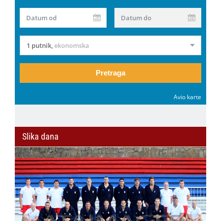
Datum od
Datum do
1 putnik
,
ekonomska
Pretraga
Avio karte
Slika dana