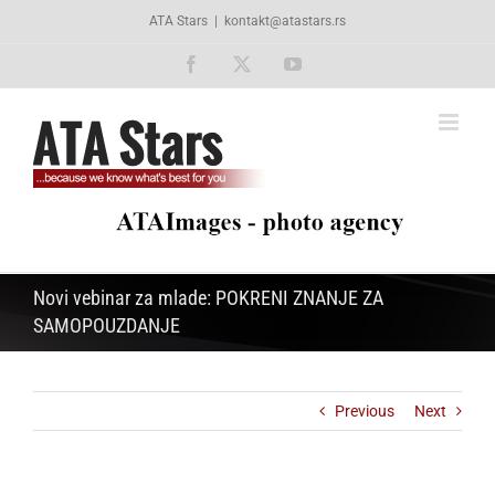
Skip
ATA Stars
|
kontakt@atastars.rs
to
content
Facebook
X
YouTube
Novi vebinar za mlade: POKRENI ZNANJE ZA
SAMOPOUZDANJE
Previous
Next