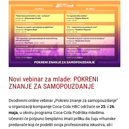
View
Larger
Image
Novi vebinar za mlade: POKRENI
ZNANJE ZA SAMOPOUZDANJE
Dvodnevni online vebinar „Pokreni znanje za samopouzdanje”
u organizaciji kompanije Coca-Cola HBC održaće se
25. i 26.
maja
, u okviru programa Coca-Cola Podrška mladima.
Učesnici će potpuno besplatno imati priliku da čuju vrhunske
predavače koji će podeliti svoja profesionalna iskustva, ali i