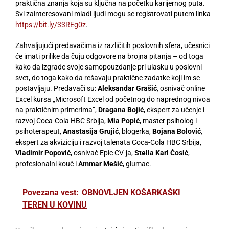
praktična znanja koja su ključna na početku karijernog puta.
Svi zainteresovani mladi ljudi mogu se registrovati putem linka
https://bit.ly/33REg0z
.
Zahvaljujući predavačima iz različitih poslovnih sfera, učesnici
će imati prilike da čuju odgovore na brojna pitanja – od toga
kako da izgrade svoje samopouzdanje pri ulasku u poslovni
svet, do toga kako da rešavaju praktične zadatke koji im se
postavljaju. Predavači su:
Aleksandar Grašić
, osnivač online
Excel kursa „Microsoft Excel od početnog do naprednog nivoa
na praktičnim primerima”,
Dragana Bojić
, ekspert za učenje i
razvoj Coca-Cola HBC Srbija,
Mia Popić
, master psiholog i
psihoterapeut,
Anastasija Grujić
, blogerka,
Bojana Bolović
,
ekspert za akviziciju i razvoj talenata Coca-Cola HBC Srbija,
Vladimir Popović
, osnivač Epic CV-ja,
Stella Karl Ćosić
,
profesionalni kouč i
Ammar Mešić
, glumac.
Povezana vest:
OBNOVLJEN KOŠARKAŠKI
TEREN U KOVINU