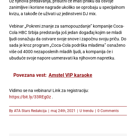
Uz njihova predavanja, prisutni će imati priliku da osvoje
zanimljive i korisne nagrade ukoliko se oprobaju u specijalnom
kvizu, a takođe će uživati uz jedinstveni DJ mix.
Vebinar „Pokreni znanje za samopouzdanje” kompanije Coca-
Cola HBC Srbija predstavlja još jedan događaj kojim se mladi
ljudi osnažuju da ostvare svoje snove i započnu svoju priču. Do
sada je kroz program „Coca-Cola podrška mladima” osnaženo
više od 4000 nezaposlenih mladih ljudi, a kompanija će i
ubuduće svoje napore usmeravati ka njihovom napretku.
Povezana vest:
Amstel VIP karaoke
Vidimo se na vebinaru! Link za registraciju:
https://bit.ly/33REg0z
.
By
ATA Stars Redakcija
|
maj 24th, 2021
|
U trendu
|
0 Comments