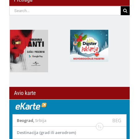
Search
for:
Avio karte
BEG
Beograd
,
Srbija
Destinacija (grad ili aerodrom)