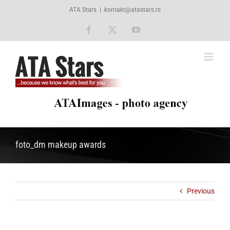
Skip
ATA Stars
|
kontakt@atastars.rs
to
content
Facebook
X
YouTube
foto_dm makeup awards
Previous