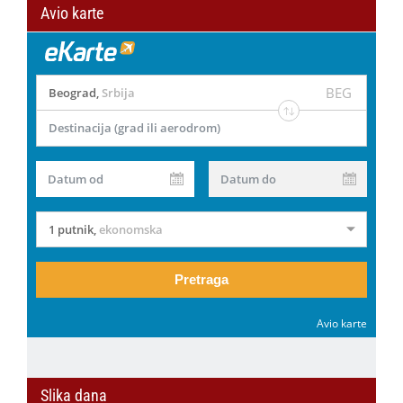
Avio karte
BEG
Beograd
,
Srbija
Destinacija (grad ili aerodrom)
Datum od
Datum do
1 putnik
,
ekonomska
Pretraga
Avio karte
Slika dana