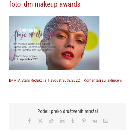
foto_dm makeup awards
na
By
ATA Stars Redakcija
|
avgust 30th, 2022
|
Komentari su isključeni
foto_dm
makeup
awards
Podeli preko društvenih mreža!
Facebook
X
Reddit
LinkedIn
Tumblr
Pinterest
Vk
Email