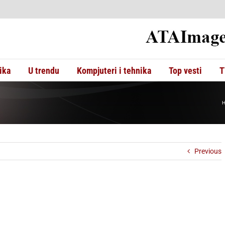
ika
U trendu
Kompjuteri i tehnika
Top vesti
T
Previous