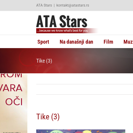
Skip
ATA Stars
|
kontakt@atastars.rs
to
content
Sport
Na današnji dan
Film
Muz
Tike (3)
Tike (3)