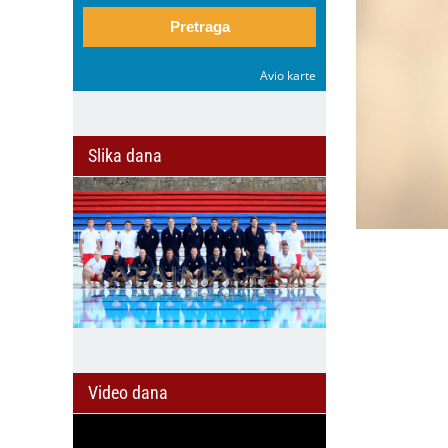
Pretraga
Avio karte
Slika dana
Video dana