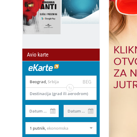
Avio karte
BEG
Beograd
,
Srbija
Destinacija (grad ili aerodrom)
il
Datum od
Datum do
1 putnik
,
ekonomska