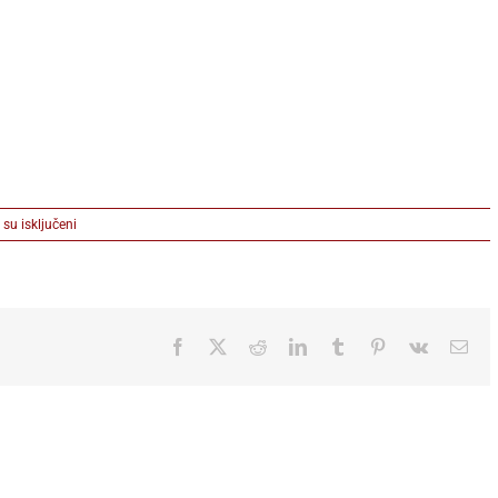
na
su isključeni
Tike
(3)
Facebook
X
Reddit
LinkedIn
Tumblr
Pinterest
Vk
Ema