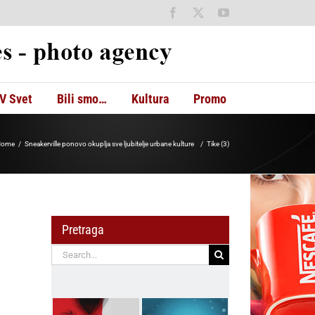
Facebook
X
YouTube
V Svet
Bili smo…
Kultura
Promo
Home
Sneakerville ponovo okuplja sve ljubitelje urbane kulture
Tike (3)
Pretraga
Search
for: