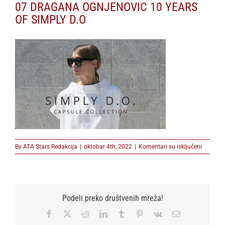
07 DRAGANA OGNJENOVIC 10 YEARS
OF SIMPLY D.O
na
By
ATA Stars Redakcija
|
oktobar 4th, 2022
|
Komentari su isključeni
07
DRAGA
OGNJEN
10
YEARS
Podeli preko društvenih mreža!
OF
SIMPLY
Facebook
X
Reddit
LinkedIn
Tumblr
Pinterest
Vk
Email
D.O