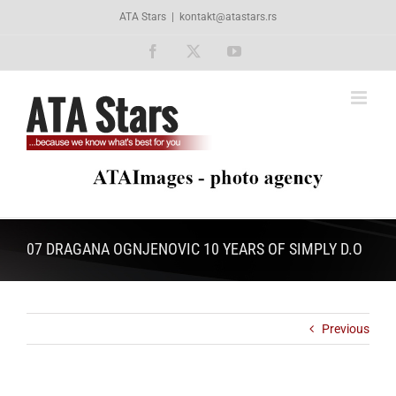
Skip
ATA Stars
|
kontakt@atastars.rs
to
content
Facebook
X
YouTube
07 DRAGANA OGNJENOVIC 10 YEARS OF SIMPLY D.O
Previous