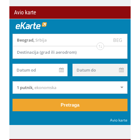
Avio karte
BEG
Beograd
,
Srbija
Destinacija (grad ili aerodrom)
Datum od
Datum do
1 putnik
,
ekonomska
Pretraga
Avio karte